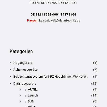
EORINr. DE 864 927 965 641 851
DE 8821 3522 4001 8917 3693
Paypal:
kay.onigkeit@danntec-kfz.de
Kategorien
Abgasgeräte
(1)
Achsmessgeräte
(7)
Beleuchtungssystem für KFZ Hebebühnen Werkstatt
(1)
Diagnosegeräte
(32)
AUTEL
(9)
Launch
(14)
SUN
(6)