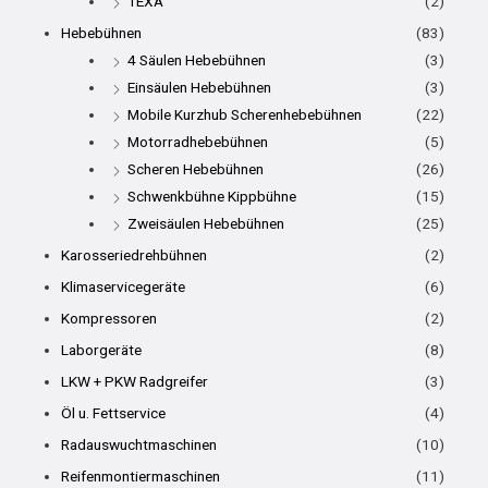
TEXA
(2)
Hebebühnen
(83)
4 Säulen Hebebühnen
(3)
Einsäulen Hebebühnen
(3)
Mobile Kurzhub Scherenhebebühnen
(22)
Motorradhebebühnen
(5)
Scheren Hebebühnen
(26)
Schwenkbühne Kippbühne
(15)
Zweisäulen Hebebühnen
(25)
Karosseriedrehbühnen
(2)
Klimaservicegeräte
(6)
Kompressoren
(2)
Laborgeräte
(8)
LKW + PKW Radgreifer
(3)
Öl u. Fettservice
(4)
Radauswuchtmaschinen
(10)
Reifenmontiermaschinen
(11)