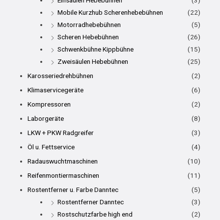
Einsäulen Hebebühnen
(3)
Mobile Kurzhub Scherenhebebühnen
(22)
Motorradhebebühnen
(5)
Scheren Hebebühnen
(26)
Schwenkbühne Kippbühne
(15)
Zweisäulen Hebebühnen
(25)
Karosseriedrehbühnen
(2)
Klimaservicegeräte
(6)
Kompressoren
(2)
Laborgeräte
(8)
LKW + PKW Radgreifer
(3)
Öl u. Fettservice
(4)
Radauswuchtmaschinen
(10)
Reifenmontiermaschinen
(11)
Rostentferner u. Farbe Danntec
(5)
Rostentferner Danntec
(3)
Rostschutzfarbe high end
(2)