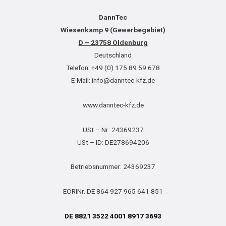
DannTec
Wiesenkamp 9 (Gewerbegebiet)
D – 23758 Oldenburg
Deutschland
Telefon: +49 (0) 175 89 59 678
E-Mail: info@danntec-kfz.de
www.danntec-kfz.de
USt – Nr: 24369237
USt – ID: DE278694206
Betriebsnummer: 24369237
EORINr. DE 864 927 965 641 851
DE 8821 3522 4001 8917 3693