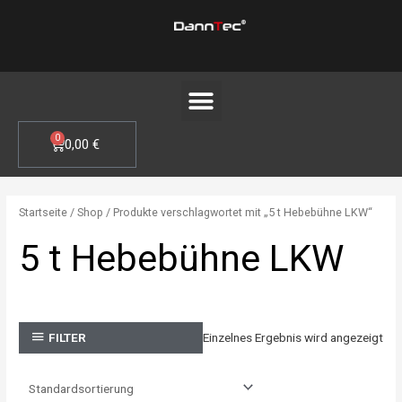
Zum
Inhalt
springen
Menü
0
WARENKORB
0,00
€
Startseite
/
Shop
/ Produkte verschlagwortet mit „5 t Hebebühne LKW“
5 t Hebebühne LKW
Einzelnes Ergebnis wird angezeigt
FILTER