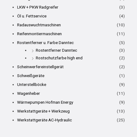
LKW + PKW Radgreifer
(3)
Öl u. Fettservice
(4)
Radauswuchtmaschinen
(10)
Reifenmontiermaschinen
(11)
Rostentferner u. Farbe Danntec
(5)
Rostentferner Danntec
(3)
Rostschutzfarbe high end
(2)
Scheinwerfereinstellgerät
(2)
Schweißgeräte
(1)
Unterstellböcke
(9)
Wagenheber
(11)
Wärmepumpen Hofman Energy
(9)
Werkstattgeräte + Werkzeug
(13)
Werkstattgeräte AC-Hydraulic
(25)