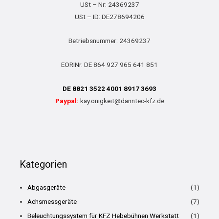
USt – Nr: 24369237
USt – ID: DE278694206
Betriebsnummer: 24369237
EORINr. DE 864 927 965 641 851
DE 8821 3522 4001 8917 3693
Paypal:
kay.onigkeit@danntec-kfz.de
Kategorien
Abgasgeräte
(1)
Achsmessgeräte
(7)
Beleuchtungssystem für KFZ Hebebühnen Werkstatt
(1)