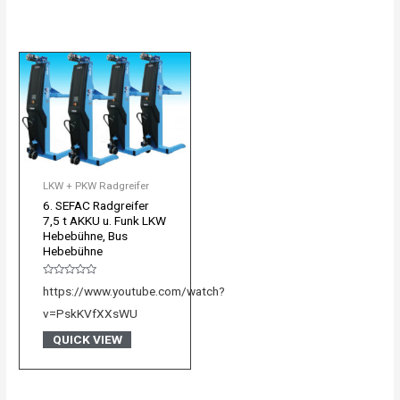
LKW + PKW Radgreifer
6. SEFAC Radgreifer
7,5 t AKKU u. Funk LKW
Hebebühne, Bus
Hebebühne
Bewertet
https://www.youtube.com/watch?
mit
0
v=PskKVfXXsWU
von
5
QUICK VIEW