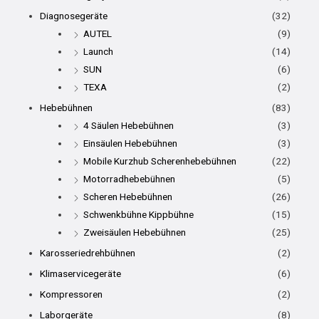
Diagnosegeräte
(32)
AUTEL
(9)
Launch
(14)
SUN
(6)
TEXA
(2)
Hebebühnen
(83)
4 Säulen Hebebühnen
(3)
Einsäulen Hebebühnen
(3)
Mobile Kurzhub Scherenhebebühnen
(22)
Motorradhebebühnen
(5)
Scheren Hebebühnen
(26)
Schwenkbühne Kippbühne
(15)
Zweisäulen Hebebühnen
(25)
Karosseriedrehbühnen
(2)
Klimaservicegeräte
(6)
Kompressoren
(2)
Laborgeräte
(8)