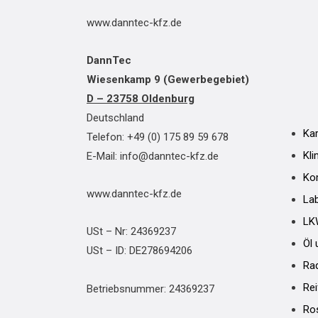
www.danntec-kfz.de
DannTec
Wiesenkamp 9 (Gewerbegebiet)
D – 23758 Oldenburg
Deutschland
Ka
Telefon: +49 (0) 175 89 59 678
Kli
E-Mail: info@danntec-kfz.de
Ko
www.danntec-kfz.de
La
LK
USt – Nr: 24369237
Öl 
USt – ID: DE278694206
Ra
Re
Betriebsnummer: 24369237
Ros