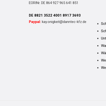
EORINr. DE 864 927 965 641 851
DE 8821 3522 4001 8917 3693
Paypal:
kay.onigkeit@danntec-kfz.de
Sch
Sc
Unt
Wa
Wä
We
Wer