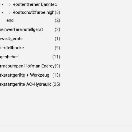
Rostentferner Danntec
Rostschutzfarbe high
(3)
end
(2)
einwerfereinstellgerät
(2)
hweißgeräte
(1)
erstellböcke
(9)
genheber
(11)
rmepumpen Hofman Energy
(9)
rkstattgeräte + Werkzeug
(13)
kstattgeräte AC-Hydraulic
(25)