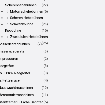
Scherenhebebühnen
(22)
Motorradhebebühnen
(5)
Scheren Hebebühnen
Schwenkbühne
(26)
Kippbühne
(15)
Zweisäulen Hebebühnen
(25)
rosseriedrehbühnen
(2)
maservicegeräte
(6)
mpressoren
(2)
borgeräte
(8)
W + PKW Radgreifer
(3)
u. Fettservice
(4)
dauswuchtmaschinen
(10)
ifenmontiermaschinen
(11)
tentferner u. Farbe Danntec
(5)