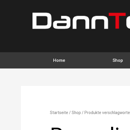
Zum
Inhalt
springen
Home
Shop
Startseite
/
Shop
/ Produkte verschlagwortet