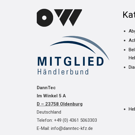
Ka
Ab
Ac
Be
He
Di
DannTec
Im Winkel 5 A
D – 23758 Oldenburg
He
Deutschland
Telefon: +49 (0) 4361 5063303
E-Mail: info@danntec-kfz.de