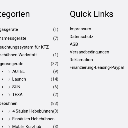
tegorien
Quick Links
Impressum
gasgeräte
(1)
Datenschutz
hsmessgeräte
(7)
AGB
leuchtungssystem für KFZ
Versandbedingungen
bebühnen Werkstatt
(1)
Reklamation
agnosegeräte
(32)
Finanzierung-Leasing-Paypal
AUTEL
(9)
Launch
(14)
SUN
(6)
TEXA
(2)
bebühnen
(83)
4 Säulen Hebebühnen
(3)
Einsäulen Hebebühnen
Mobile Kurzhub
(3)