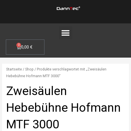
Zum
Inhalt
springen
Menü
0
WARENKORB
0,00
€
Startseite
/
Shop
/ Produkte verschlagwortet mit „Zweisäulen
Hebebühne Hofmann MTF 3000“
Zweisäulen
Hebebühne Hofmann
MTF 3000