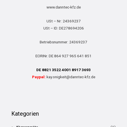
www.danntec-kfz.de
USt – Nr: 24369237
USt – ID: DE278694206
Betriebsnummer: 24369237
EORINr. DE 864 927 965 641 851
DE 8821 3522 4001 8917 3693
Paypal:
kay.onigkeit@danntec-kfz.de
Kategorien
Abgasgeräte
(1)