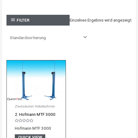
Einzelnes Ergebnis wird angezeigt
FILTER
Zweisäulen Hebebühnen
2. Hofmann MTF 3000
Bewertet
Hofmann MTF 3000
mit
0
von
QUICK VIEW