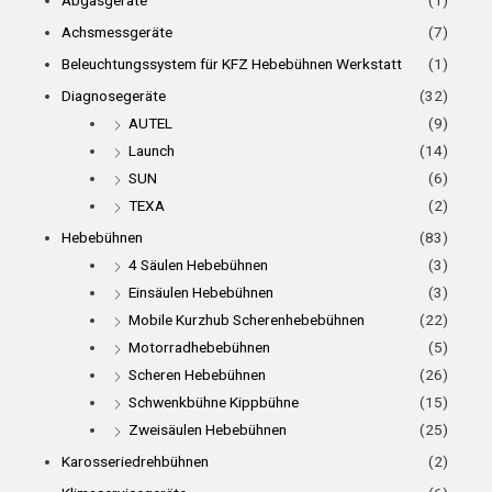
Achsmessgeräte
(7)
Beleuchtungssystem für KFZ Hebebühnen Werkstatt
(1)
Diagnosegeräte
(32)
AUTEL
(9)
Launch
(14)
SUN
(6)
TEXA
(2)
Hebebühnen
(83)
4 Säulen Hebebühnen
(3)
Einsäulen Hebebühnen
(3)
Mobile Kurzhub Scherenhebebühnen
(22)
Motorradhebebühnen
(5)
Scheren Hebebühnen
(26)
Schwenkbühne Kippbühne
(15)
Zweisäulen Hebebühnen
(25)
Karosseriedrehbühnen
(2)