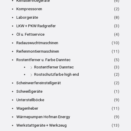
Klimaservicegeräte
(6)
Kompressoren
(2)
Laborgeräte
(8)
LKW + PKW Radgreifer
(3)
Öl u. Fettservice
(4)
Radauswuchtmaschinen
(10)
Reifenmontiermaschinen
(11)
Rostentferner u. Farbe Danntec
(5)
Rostentferner Danntec
(3)
Rostschutzfarbe high end
(2)
Scheinwerfereinstellgerät
(2)
Schweißgeräte
(1)
Unterstellböcke
(9)
Wagenheber
(11)
Wärmepumpen Hofman Energy
(9)
Werkstattgeräte + Werkzeug
(13)