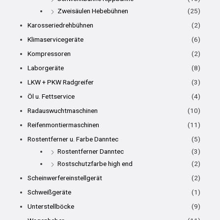
Zweisäulen Hebebühnen
(25)
Karosseriedrehbühnen
(2)
Klimaservicegeräte
(6)
Kompressoren
(2)
Laborgeräte
(8)
LKW + PKW Radgreifer
(3)
Öl u. Fettservice
(4)
Radauswuchtmaschinen
(10)
Reifenmontiermaschinen
(11)
Rostentferner u. Farbe Danntec
(5)
Rostentferner Danntec
(3)
Rostschutzfarbe high end
(2)
Scheinwerfereinstellgerät
(2)
Schweißgeräte
(1)
Unterstellböcke
(9)