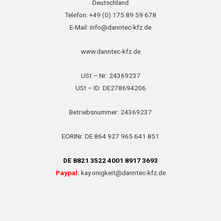
Deutschland
Telefon: +49 (0) 175 89 59 678
E-Mail: info@danntec-kfz.de
www.danntec-kfz.de
USt – Nr: 24369237
USt – ID: DE278694206
Betriebsnummer: 24369237
EORINr. DE 864 927 965 641 851
DE 8821 3522 4001 8917 3693
Paypal:
kay.onigkeit@danntec-kfz.de