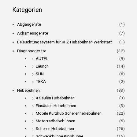
Kategorien
Abgasgeräte
(1)
Achsmessgeräte
(7)
Beleuchtungssystem für KFZ Hebebühnen Werkstatt
(1)
Diagnosegeräte
(32)
AUTEL
(9)
Launch
(14)
SUN
(6)
TEXA
(2)
Hebebühnen
(83)
4 Säulen Hebebühnen
(3)
Einsäulen Hebebühnen
(3)
Mobile Kurzhub Scherenhebebühnen
(22)
Motorradhebebühnen
(5)
Scheren Hebebühnen
(26)
Schwenkbühne Kippbühne
(15)