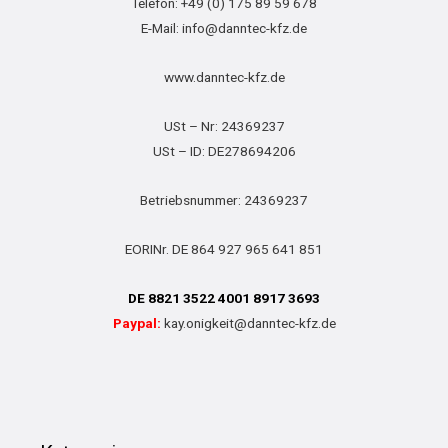
Telefon: +49 (0) 175 89 59 678
E-Mail: info@danntec-kfz.de
www.danntec-kfz.de
USt – Nr: 24369237
USt – ID: DE278694206
Betriebsnummer: 24369237
EORINr. DE 864 927 965 641 851
DE 8821 3522 4001 8917 3693
Paypal:
kay.onigkeit@danntec-kfz.de