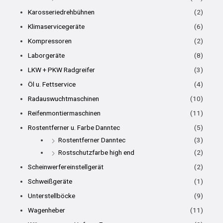
Karosseriedrehbühnen
(2)
Klimaservicegeräte
(6)
Kompressoren
(2)
Laborgeräte
(8)
LKW + PKW Radgreifer
(3)
Öl u. Fettservice
(4)
Radauswuchtmaschinen
(10)
Reifenmontiermaschinen
(11)
Rostentferner u. Farbe Danntec
(5)
Rostentferner Danntec
(3)
Rostschutzfarbe high end
(2)
Scheinwerfereinstellgerät
(2)
Schweißgeräte
(1)
Unterstellböcke
(9)
Wagenheber
(11)