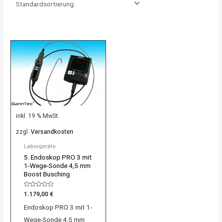
inkl. 19 % MwSt.
zzgl.
Versandkosten
Laborgeräte
5. Endoskop PRO 3 mit
1-Wege-Sonde 4,5 mm
Boost Busching
Bewertet
1.179,00
€
mit
0
Endoskop PRO 3 mit 1-
von
5
Wege-Sonde 4,5 mm