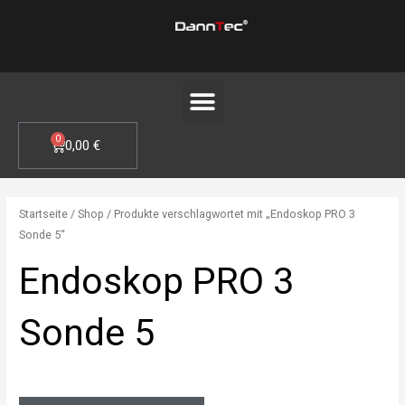
Zum
Inhalt
springen
Menü
0
WARENKORB
0,00
€
Startseite
/
Shop
/ Produkte verschlagwortet mit „Endoskop PRO 3
Sonde 5“
Endoskop PRO 3
Sonde 5