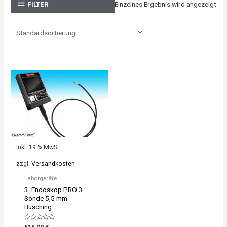
Einzelnes Ergebnis wird angezeigt
FILTER
inkl. 19 % MwSt.
zzgl.
Versandkosten
Laborgeräte
3. Endoskop PRO 3
Sonde 5,5 mm
Busching
Bewertet