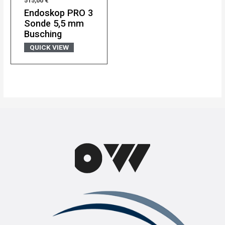
515,00
€
mit
0
Endoskop PRO 3
von
5
Sonde 5,5 mm
Busching
QUICK VIEW