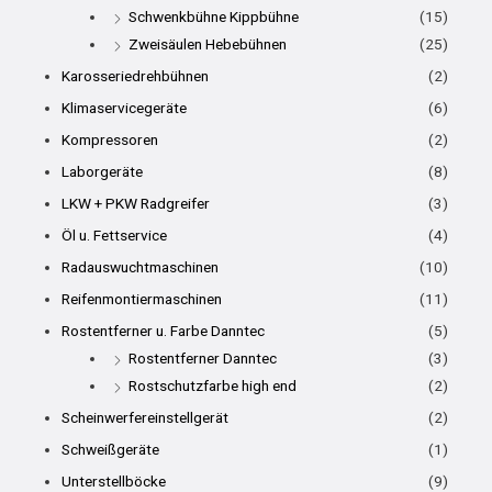
Schwenkbühne Kippbühne
(15)
Zweisäulen Hebebühnen
(25)
Karosseriedrehbühnen
(2)
Klimaservicegeräte
(6)
Kompressoren
(2)
Laborgeräte
(8)
LKW + PKW Radgreifer
(3)
Öl u. Fettservice
(4)
Radauswuchtmaschinen
(10)
Reifenmontiermaschinen
(11)
Rostentferner u. Farbe Danntec
(5)
Rostentferner Danntec
(3)
Rostschutzfarbe high end
(2)
Scheinwerfereinstellgerät
(2)
Schweißgeräte
(1)
Unterstellböcke
(9)