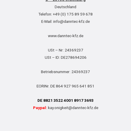
Deutschland
Telefon: +49 (0) 175 89 59 678
E-Mail: info@danntec-kfz.de
www.danntec-kfz.de
USt – Nr: 24369237
USt – ID: DE278694206
Betriebsnummer: 24369237
EORINr. DE 864 927 965 641 851
DE 8821 3522 4001 8917 3693
Paypal:
kay.onigkeit@danntec-kfz.de