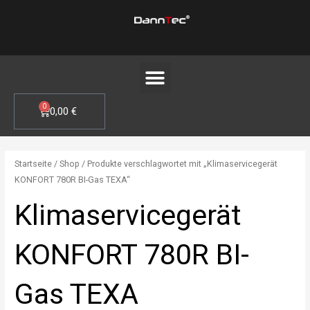
Zum
Inhalt
springen
Menü
0
WARENKORB
0,00
€
Startseite
/
Shop
/ Produkte verschlagwortet mit „Klimaservicegerät
KONFORT 780R BI-Gas TEXA“
Klimaservicegerät
KONFORT 780R BI-
Gas TEXA