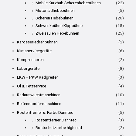
Mobile Kurzhub Scherenhebebühnen
(22)
Motorradhebebühnen
(5)
Scheren Hebebühnen
(26)
Schwenkbühne Kippbühne
(15)
Zweisäulen Hebebühnen
(25)
Karosseriedrehbühnen
(2)
Klimaservicegeräte
(6)
Kompressoren
(2)
Laborgeräte
(8)
LKW + PKW Radgreifer
(3)
Öl u. Fettservice
(4)
Radauswuchtmaschinen
(10)
Reifenmontiermaschinen
(11)
Rostentferner u. Farbe Danntec
(5)
Rostentferner Danntec
(3)
Rostschutzfarbe high end
(2)