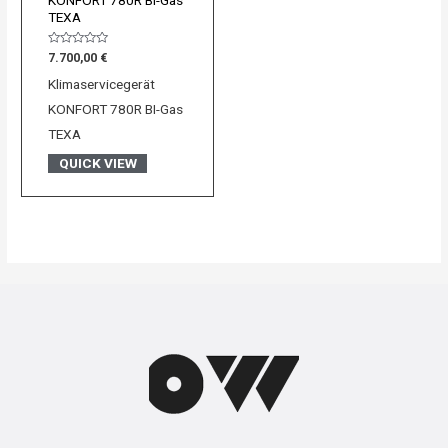
TEXA
Bewertet
7.700,00
€
mit
0
Klimaservicegerät
von
5
KONFORT 780R BI-Gas
TEXA
QUICK VIEW