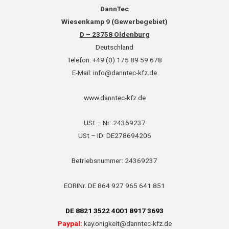
DannTec
Wiesenkamp 9 (Gewerbegebiet)
D – 23758 Oldenburg
Deutschland
Telefon: +49 (0) 175 89 59 678
E-Mail: info@danntec-kfz.de
www.danntec-kfz.de
USt – Nr: 24369237
USt – ID: DE278694206
Betriebsnummer: 24369237
EORINr. DE 864 927 965 641 851
DE 8821 3522 4001 8917 3693
Paypal:
kay.onigkeit@danntec-kfz.de