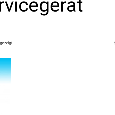
rvicegerät
ngezeigt