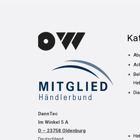
Ka
Ab
Ac
Be
He
Di
DannTec
Im Winkel 5 A
D – 23758 Oldenburg
He
Deutschland