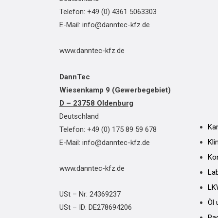
Telefon: +49 (0) 4361 5063303
E-Mail: info@danntec-kfz.de
www.danntec-kfz.de
DannTec
Wiesenkamp 9 (Gewerbegebiet)
D – 23758 Oldenburg
Deutschland
Ka
Telefon: +49 (0) 175 89 59 678
Kli
E-Mail: info@danntec-kfz.de
Ko
www.danntec-kfz.de
La
LK
USt – Nr: 24369237
Öl 
USt – ID: DE278694206
Ra