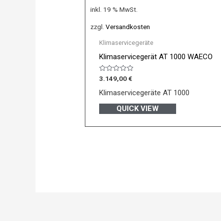
inkl. 19 % MwSt.
zzgl.
Versandkosten
Klimaservicegeräte
Klimaservicegerät AT 1000 WAECO
Bewertet
3.149,00
€
mit
0
Klimaservicegeräte AT 1000
von
5
QUICK VIEW