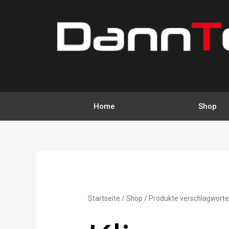
Zum
Inhalt
springen
Home
Shop
Startseite
/
Shop
/ Produkte verschlagwortet