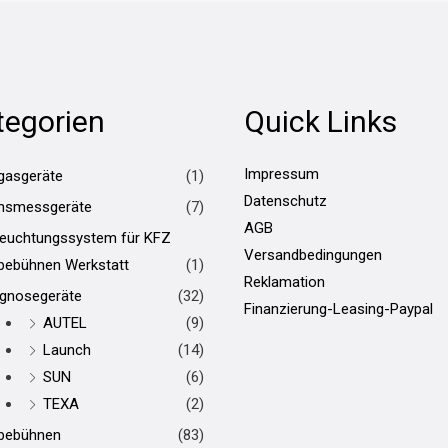
tegorien
Quick Links
Impressum
gasgeräte
(1)
Datenschutz
hsmessgeräte
(7)
AGB
leuchtungssystem für KFZ
Versandbedingungen
bebühnen Werkstatt
(1)
Reklamation
agnosegeräte
(32)
Finanzierung-Leasing-Paypal
AUTEL
(9)
Launch
(14)
SUN
(6)
TEXA
(2)
bebühnen
(83)