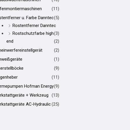
ifenmontiermaschinen
(11)
tentferner u. Farbe Danntec
(5)
Rostentferner Danntec
Rostschutzfarbe high
(3)
end
(2)
einwerfereinstellgerät
(2)
hweißgeräte
(1)
erstellböcke
(9)
genheber
(11)
rmepumpen Hofman Energy
(9)
rkstattgeräte + Werkzeug
(13)
kstattgeräte AC-Hydraulic
(25)