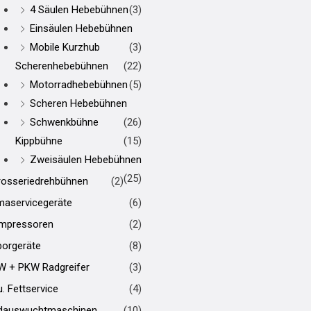
4 Säulen Hebebühnen
(3)
Einsäulen Hebebühnen
Mobile Kurzhub
(3)
Scherenhebebühnen
(22)
Motorradhebebühnen
(5)
Scheren Hebebühnen
Schwenkbühne
(26)
Kippbühne
(15)
Zweisäulen Hebebühnen
(25)
rosseriedrehbühnen
(2)
maservicegeräte
(6)
mpressoren
(2)
borgeräte
(8)
W + PKW Radgreifer
(3)
u. Fettservice
(4)
dauswuchtmaschinen
(10)