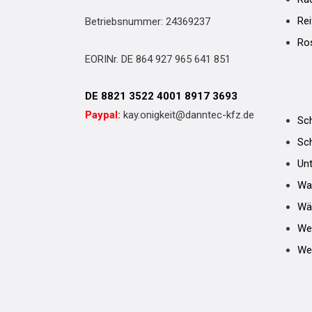
Re
Betriebsnummer: 24369237
Ros
EORINr. DE 864 927 965 641 851
DE 8821 3522 4001 8917 3693
Paypal:
kay.onigkeit@danntec-kfz.de
Sch
Sc
Unt
Wa
Wä
We
Wer