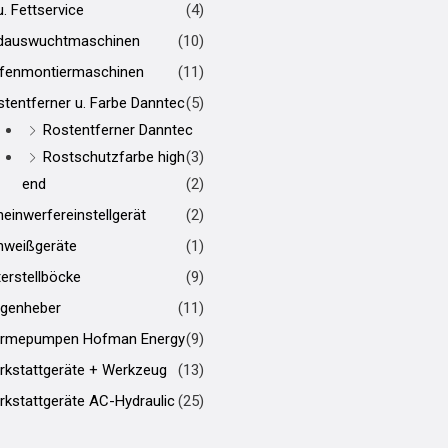
u. Fettservice
(4)
dauswuchtmaschinen
(10)
ifenmontiermaschinen
(11)
tentferner u. Farbe Danntec
(5)
Rostentferner Danntec
Rostschutzfarbe high
(3)
end
(2)
einwerfereinstellgerät
(2)
hweißgeräte
(1)
erstellböcke
(9)
genheber
(11)
rmepumpen Hofman Energy
(9)
rkstattgeräte + Werkzeug
(13)
kstattgeräte AC-Hydraulic
(25)