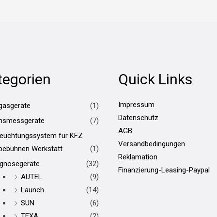
tegorien
Quick Links
Impressum
gasgeräte
(1)
Datenschutz
hsmessgeräte
(7)
AGB
leuchtungssystem für KFZ
Versandbedingungen
bebühnen Werkstatt
(1)
Reklamation
agnosegeräte
(32)
Finanzierung-Leasing-Paypal
AUTEL
(9)
Launch
(14)
SUN
(6)
TEXA
(2)