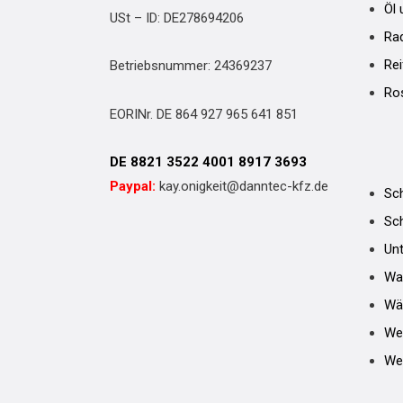
Öl 
USt – ID: DE278694206
Ra
Re
Betriebsnummer: 24369237
Ros
EORINr. DE 864 927 965 641 851
DE 8821 3522 4001 8917 3693
Paypal:
kay.onigkeit@danntec-kfz.de
Sch
Sc
Unt
Wa
Wä
We
Wer