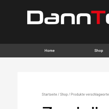
Zum
Inhalt
springen
Home
Shop
Startseite
/
Shop
/ Produkte verschlagworte