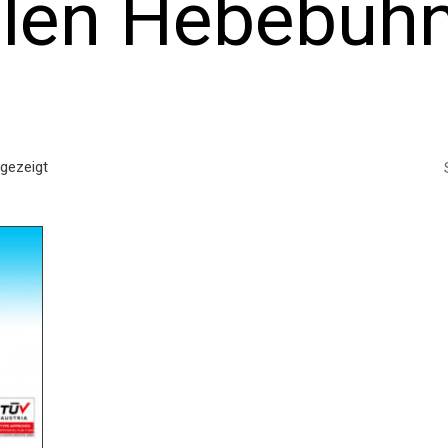
len Hebebühn
ngezeigt