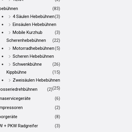
bebühnen
(83)
4 Säulen Hebebühnen
(3)
Einsäulen Hebebühnen
Mobile Kurzhub
(3)
Scherenhebebühnen
(22)
Motorradhebebühnen
(5)
Scheren Hebebühnen
Schwenkbühne
(26)
Kippbühne
(15)
Zweisäulen Hebebühnen
(25)
rosseriedrehbühnen
(2)
maservicegeräte
(6)
mpressoren
(2)
borgeräte
(8)
W + PKW Radgreifer
(3)