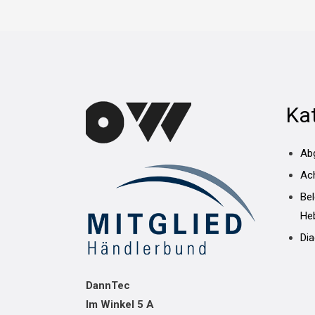
Ka
Ab
Ac
Be
He
Di
DannTec
Im Winkel 5 A