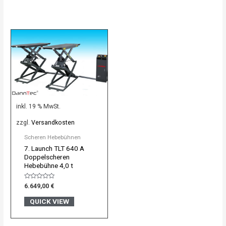
inkl. 19 % MwSt.
zzgl.
Versandkosten
Scheren Hebebühnen
7. Launch TLT 640 A
Doppelscheren
Hebebühne 4,0 t
Bewertet
6.649,00
€
mit
0
QUICK VIEW
von
5