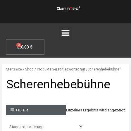
Zum
Inhalt
springen
Menü
0
WARENKORB
0,00
€
Startseite
/
Shop
/ Produkte verschlagwortet mit „Scherenhebebühne“
Scherenhebebühne
Einzelnes Ergebnis wird angezeigt
FILTER