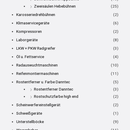
Zweisäulen Hebebühnen
(25)
Karosseriedrehbühnen
(2)
Klimaservicegeräte
(6)
Kompressoren
(2)
Laborgeräte
(8)
LKW + PKW Radgreifer
(3)
Öl u. Fettservice
(4)
Radauswuchtmaschinen
(10)
Reifenmontiermaschinen
(11)
Rostentferner u. Farbe Danntec
(5)
Rostentferner Danntec
(3)
Rostschutzfarbe high end
(2)
Scheinwerfereinstellgerät
(2)
Schweißgeräte
(1)
Unterstellböcke
(9)
Wagenheber
(11)