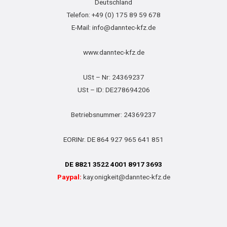
Deutschland
Telefon: +49 (0) 175 89 59 678
E-Mail: info@danntec-kfz.de
www.danntec-kfz.de
USt – Nr: 24369237
USt – ID: DE278694206
Betriebsnummer: 24369237
EORINr. DE 864 927 965 641 851
DE 8821 3522 4001 8917 3693
Paypal:
kay.onigkeit@danntec-kfz.de