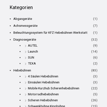
Kategorien
Abgasgeräte
(1)
Achsmessgeräte
(7)
Beleuchtungssystem für KFZ Hebebühnen Werkstatt
(1)
Diagnosegeräte
(32)
AUTEL
(9)
Launch
(14)
SUN
(6)
TEXA
(2)
Hebebühnen
(83)
4 Säulen Hebebühnen
(3)
Einsäulen Hebebühnen
(3)
Mobile Kurzhub Scherenhebebühnen
(22)
Motorradhebebühnen
(5)
Scheren Hebebühnen
(26)
Schwenkbühne Kippbühne
(15)