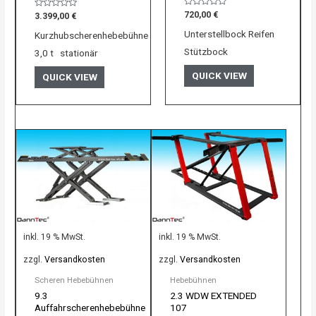
Bewertet
Bewertet
720,00
€
3.399,00
€
mit
mit
0
0
Unterstellbock Reifen
Kurzhubscherenhebebühne
von
von
5
5
Stützbock
3,0 t stationär
QUICK VIEW
QUICK VIEW
inkl. 19 % MwSt.
inkl. 19 % MwSt.
zzgl.
Versandkosten
zzgl.
Versandkosten
Scheren Hebebühnen
Hebebühnen
9.3
2.3 WDW EXTENDED
Auffahrscherenhebebühne
107