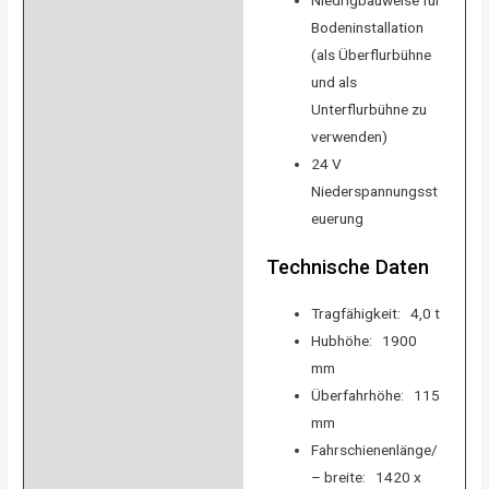
Niedrigbauweise für
Bodeninstallation
(als Überflurbühne
und als
Unterflurbühne zu
verwenden)
24 V
Niederspannungsst
euerung
Technische Daten
Tragfähigkeit: 4,0 t
Hubhöhe: 1900
mm
Überfahrhöhe: 115
mm
Fahrschienenlänge/
– breite: 1420 x