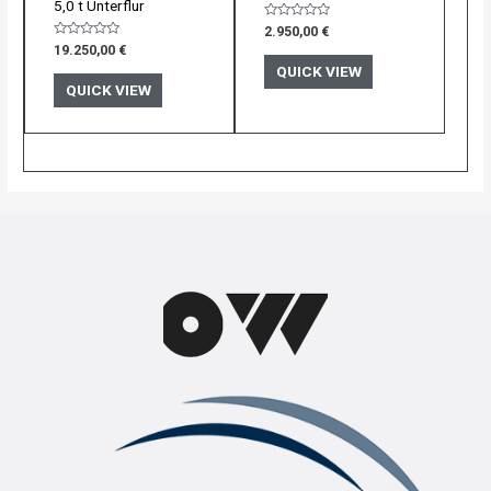
5,0 t Unterflur
Bewertet
2.950,00
€
mit
Bewertet
19.250,00
€
0
mit
von
QUICK VIEW
0
5
von
QUICK VIEW
5