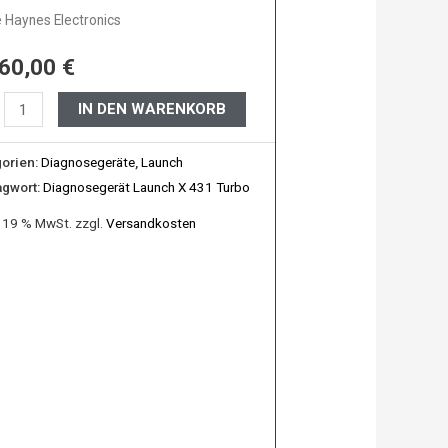
 Haynes Electronics
BO
760,00
€
IN DEN WARENKORB
e
orien:
Diagnosegeräte
,
Launch
ware
agwort:
Diagnosegerät Launch X 431 Turbo
. 19 % MwSt.
zzgl.
Versandkosten
e
es
ronics
e