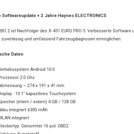
e Softwareupdate + 2 Jahre Haynes ELECTRONICS
BO 2 ist Nachfolger des X-431 EURO PRO 5. Verbesserte Software u
, zuverlässig und umfassend Fahrzeugdiagnosen ermöglichen.
sche Daten
Betriebssystem Android 10.0
Prozessor 2.0 Ghz
Abmessung ~ 274 x 191 x 41 mm
Display : 10.1″ kapazitives Touchsystem
Speicher (intern / extern) 4 GB / 128 GB
Akku integriert 6300 mAh
WLAN integriert
Steckertyp: Genormter 16 pol. OBD2
Gehäuse: Kunststoff