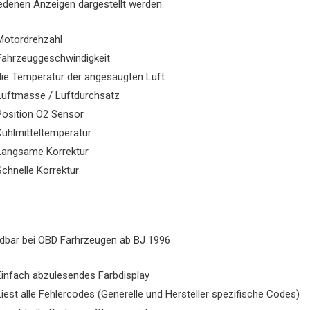
edenen Anzeigen dargestellt werden.
Motordrehzahl
Fahrzeuggeschwindigkeit
die Temperatur der angesaugten Luft
Luftmasse / Luftdurchsatz
Position O2 Sensor
Kühlmitteltemperatur
Langsame Korrektur
Schnelle Korrektur
bar bei OBD Farhrzeugen ab BJ 1996
Einfach abzulesendes Farbdisplay
Liest alle Fehlercodes (Generelle und Hersteller spezifische Codes)