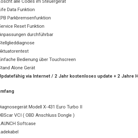
Löscht alle Codes im Steuergerät
Life Data Funktion
EPB Parkbremsenfunktion
Service Reset Funktion
Anpassungen durchführbar
Stellglieddiagnose
Aktuatorentest
Einfache Bedienung über Touchscreen
Stand Alone Gerät
Updatefähig via Internet / 2 Jahr kostenloses update + 2 Jahre 
umfang
Diagnosegerät Modell X-431 Euro Turbo II
DBScar VCI ( OBD Anschluss Dongle )
LAUNCH Softcase
Ladekabel