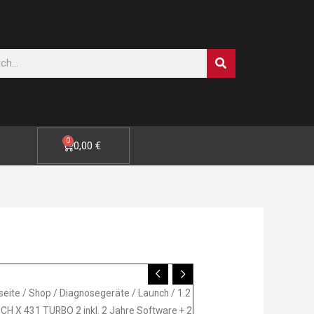
SUCHE
0
WARENKORB
0,00
€
NCH
seite
/
Shop
/
Diagnosegeräte
/
Launch
/ 1.2
H X 431 TURBO 2 inkl. 2 Jahre Software + 2