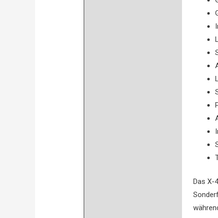
Das X-4
Sonderf
während