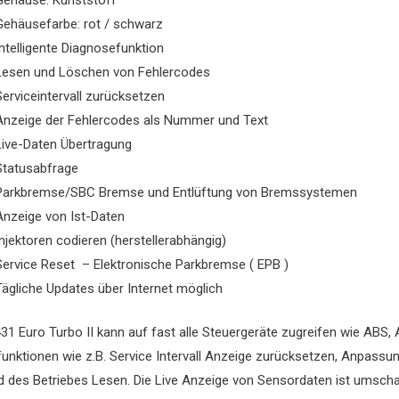
Gehäusefarbe: rot / schwarz
Intelligente Diagnosefunktion
Lesen und Löschen von Fehlercodes
Serviceintervall zurücksetzen
Anzeige der Fehlercodes als Nummer und Text
Live-Daten Übertragung
Statusabfrage
Parkbremse/SBC Bremse und Entlüftung von Bremssystemen
Anzeige von Ist-Daten
Injektoren codieren (herstellerabhängig)
Service Reset – Elektronische Parkbremse ( EPB )
Tägliche Updates über Internet möglich
31 Euro Turbo II kann auf fast alle Steuergeräte zugreifen wie ABS, 
unktionen wie z.B. Service Intervall Anzeige zurücksetzen, Anpassu
 des Betriebes Lesen. Die Live Anzeige von Sensordaten ist umschalt