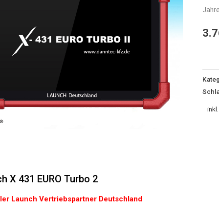
Jahre
431
TUR
3.
2
inkl.
2
Jahr
Kateg
Soft
Schl
+
inkl
2
Jahr
Hayn
Elect
Meng
h X 431 EURO Turbo 2
ller Launch Vertriebspartner Deutschland