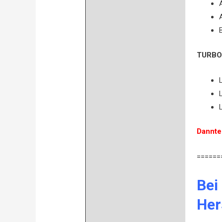
TURBO 
Dannte
======
Bei
Her