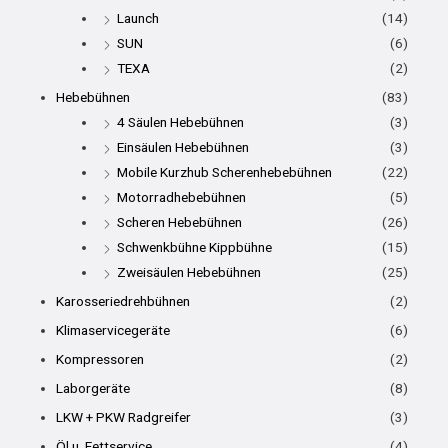
Launch
(14)
SUN
(6)
TEXA
(2)
Hebebühnen
(83)
4 Säulen Hebebühnen
(3)
Einsäulen Hebebühnen
(3)
Mobile Kurzhub Scherenhebebühnen
(22)
Motorradhebebühnen
(5)
Scheren Hebebühnen
(26)
Schwenkbühne Kippbühne
(15)
Zweisäulen Hebebühnen
(25)
Karosseriedrehbühnen
(2)
Klimaservicegeräte
(6)
Kompressoren
(2)
Laborgeräte
(8)
LKW + PKW Radgreifer
(3)
Öl u. Fettservice
(4)