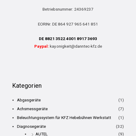
Betriebsnummer: 24369237
EORINr. DE 864 927 965 641 851
DE 8821 3522 4001 8917 3693
Paypal:
kay.onigkeit@danntec-kfz.de
Kategorien
Abgasgeräte
(1)
Achsmessgeräte
(7)
Beleuchtungssystem für KFZ Hebebühnen Werkstatt
(1)
Diagnosegeräte
(32)
AUTEL
(9)