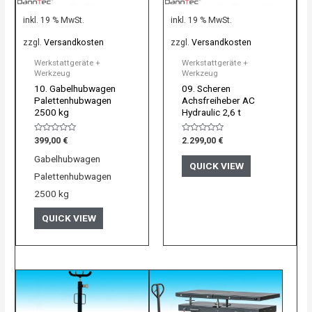
inkl. 19 % MwSt.
inkl. 19 % MwSt.
zzgl.
Versandkosten
zzgl.
Versandkosten
Werkstattgeräte +
Werkstattgeräte +
Werkzeug
Werkzeug
10. Gabelhubwagen
09. Scheren
Palettenhubwagen
Achsfreiheber AC
2500 kg
Hydraulic 2,6 t
Bewertet
Bewertet
399,00
€
2.299,00
€
mit
mit
0
0
Gabelhubwagen
von
von
QUICK VIEW
5
5
Palettenhubwagen
2500 kg
QUICK VIEW