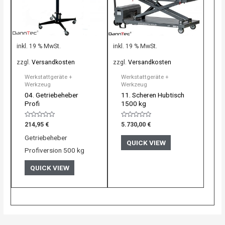
inkl. 19 % MwSt.
inkl. 19 % MwSt.
zzgl.
Versandkosten
zzgl.
Versandkosten
Werkstattgeräte +
Werkstattgeräte +
Werkzeug
Werkzeug
04. Getriebeheber
11. Scheren Hubtisch
Profi
1500 kg
Bewertet
Bewertet
214,95
€
5.730,00
€
mit
mit
0
0
Getriebeheber
von
von
QUICK VIEW
5
5
Profiversion 500 kg
QUICK VIEW