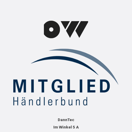
DannTec
Im Winkel 5 A