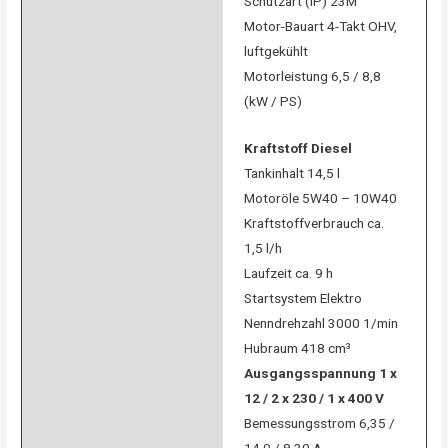
Schutzart (IP) 23M
Motor-Bauart 4-Takt OHV,
luftgekühlt
Motorleistung 6,5 / 8,8
(kW / PS)
Kraftstoff Diesel
Tankinhalt 14,5 l
Motoröle 5W40 – 10W40
Kraftstoffverbrauch ca.
1,5 l/h
Laufzeit ca. 9 h
Startsystem Elektro
Nenndrehzahl 3000 1/min
Hubraum 418 cm³
Ausgangsspannung 1 x
12 / 2 x 230 / 1 x 400 V
Bemessungsstrom 6,35 /
14,0 / 8,30 A