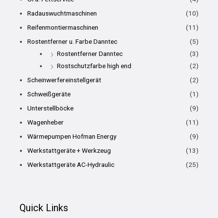
Radauswuchtmaschinen
(10)
Reifenmontiermaschinen
(11)
Rostentferner u. Farbe Danntec
(5)
Rostentferner Danntec
(3)
Rostschutzfarbe high end
(2)
Scheinwerfereinstellgerät
(2)
Schweißgeräte
(1)
Unterstellböcke
(9)
Wagenheber
(11)
Wärmepumpen Hofman Energy
(9)
Werkstattgeräte + Werkzeug
(13)
Werkstattgeräte AC-Hydraulic
(25)
Quick Links