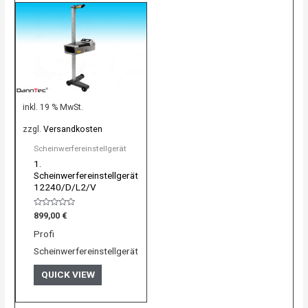
inkl. 19 % MwSt.
zzgl.
Versandkosten
Scheinwerfereinstellgerät
1.
Scheinwerfereinstellgerät
12240/D/L2/V
Bewertet
899,00
€
mit
0
Profi
von
5
Scheinwerfereinstellgerät
QUICK VIEW