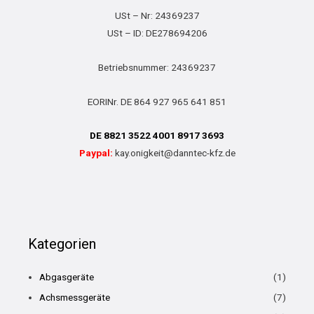
USt – Nr: 24369237
USt – ID: DE278694206
Betriebsnummer: 24369237
EORINr. DE 864 927 965 641 851
DE 8821 3522 4001 8917 3693
Paypal:
kay.onigkeit@danntec-kfz.de
Kategorien
Abgasgeräte
(1)
Achsmessgeräte
(7)