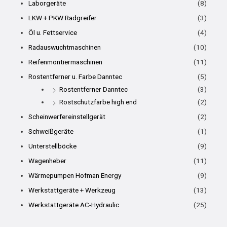
Laborgeräte
(8)
LKW + PKW Radgreifer
(3)
Öl u. Fettservice
(4)
Radauswuchtmaschinen
(10)
Reifenmontiermaschinen
(11)
Rostentferner u. Farbe Danntec
(5)
Rostentferner Danntec
(3)
Rostschutzfarbe high end
(2)
Scheinwerfereinstellgerät
(2)
Schweißgeräte
(1)
Unterstellböcke
(9)
Wagenheber
(11)
Wärmepumpen Hofman Energy
(9)
Werkstattgeräte + Werkzeug
(13)
Werkstattgeräte AC-Hydraulic
(25)