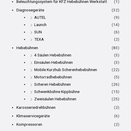
Beleuchtungssystem für KFZ Hebebühnen Werkstatt
(1)
Diagnosegeräte
(32)
AUTEL
(9)
Launch
(14)
SUN
(6)
TEXA
(2)
Hebebühnen
(83)
4 Säulen Hebebühnen
(3)
Einsäulen Hebebühnen
(3)
Mobile Kurzhub Scherenhebebühnen
(22)
Motorradhebebühnen
(5)
Scheren Hebebühnen
(26)
Schwenkbühne Kippbühne
(15)
Zweisäulen Hebebühnen
(25)
Karosseriedrehbühnen
(2)
Klimaservicegeräte
(6)
Kompressoren
(2)