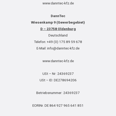
www.danntec-kfz.de
DannTec
Wiesenkamp 9 (Gewerbegebiet)
D – 23758 Oldenburg
Deutschland
Telefon: +49 (0) 175 89 59 678
E-Mail: info@danntec-kfz.de
www.danntec-kfz.de
USt – Nr: 24369237
USt – ID: DE278694206
Betriebsnummer: 24369237
EORINr. DE 864 927 965 641 851