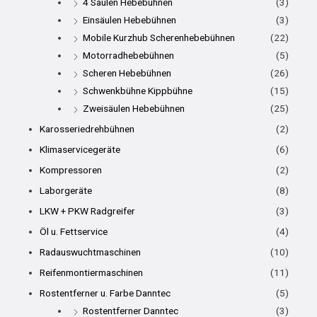
4 Säulen Hebebühnen
(3)
Einsäulen Hebebühnen
(3)
Mobile Kurzhub Scherenhebebühnen
(22)
Motorradhebebühnen
(5)
Scheren Hebebühnen
(26)
Schwenkbühne Kippbühne
(15)
Zweisäulen Hebebühnen
(25)
Karosseriedrehbühnen
(2)
Klimaservicegeräte
(6)
Kompressoren
(2)
Laborgeräte
(8)
LKW + PKW Radgreifer
(3)
Öl u. Fettservice
(4)
Radauswuchtmaschinen
(10)
Reifenmontiermaschinen
(11)
Rostentferner u. Farbe Danntec
(5)
Rostentferner Danntec
(3)