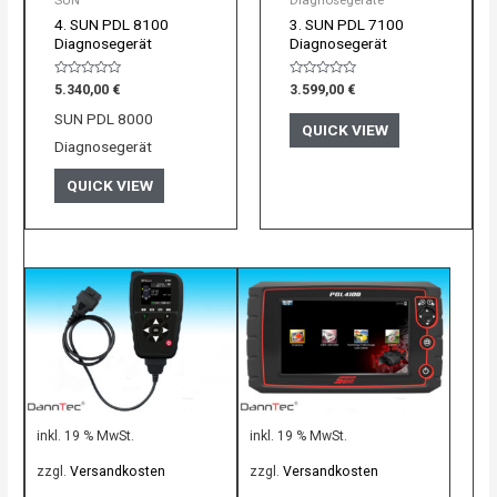
SUN
Diagnosegeräte
4. SUN PDL 8100
3. SUN PDL 7100
Diagnosegerät
Diagnosegerät
Bewertet
Bewertet
5.340,00
€
3.599,00
€
mit
mit
0
0
SUN PDL 8000
von
von
QUICK VIEW
5
5
Diagnosegerät
QUICK VIEW
inkl. 19 % MwSt.
inkl. 19 % MwSt.
zzgl.
Versandkosten
zzgl.
Versandkosten