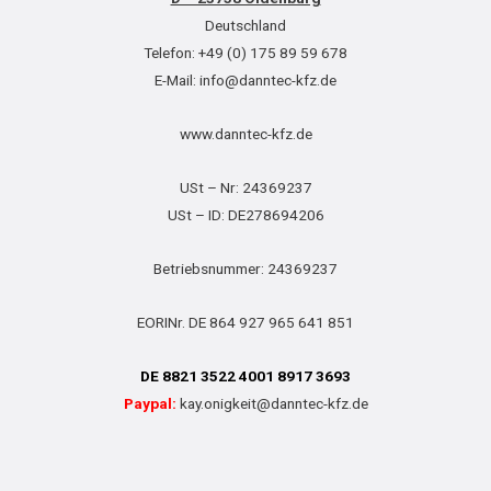
Deutschland
Telefon: +49 (0) 175 89 59 678
E-Mail: info@danntec-kfz.de
www.danntec-kfz.de
USt – Nr: 24369237
USt – ID: DE278694206
Betriebsnummer: 24369237
EORINr. DE 864 927 965 641 851
DE 8821 3522 4001 8917 3693
Paypal:
kay.onigkeit@danntec-kfz.de