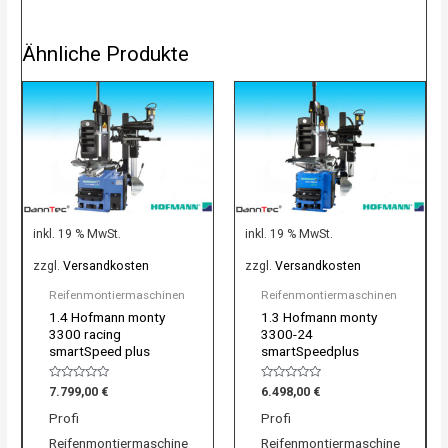
Ähnliche Produkte
inkl. 19 % MwSt.
inkl. 19 % MwSt.
zzgl.
Versandkosten
zzgl.
Versandkosten
Reifenmontiermaschinen
Reifenmontiermaschinen
1.4 Hofmann monty
1.3 Hofmann monty
3300 racing
3300-24
smartSpeed plus
smartSpeedplus
Bewertet
Bewertet
7.799,00
€
6.498,00
€
mit
mit
0
0
Profi
Profi
von
von
5
5
Reifenmontiermaschine
Reifenmontiermaschine