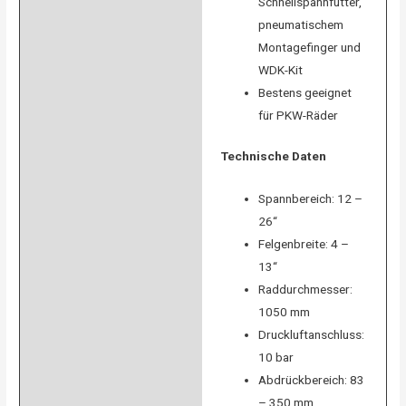
Schnellspannfutter,
pneumatischem
Montagefinger und
WDK-Kit
Bestens geeignet
für PKW-Räder
Technische Daten
Spannbereich: 12 –
26“
Felgenbreite: 4 –
13“
Raddurchmesser:
1050 mm
Druckluftanschluss:
10 bar
Abdrückbereich: 83
– 350 mm