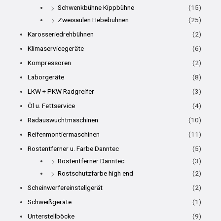
Schwenkbühne Kippbühne
(15)
Zweisäulen Hebebühnen
(25)
Karosseriedrehbühnen
(2)
Klimaservicegeräte
(6)
Kompressoren
(2)
Laborgeräte
(8)
LKW + PKW Radgreifer
(3)
Öl u. Fettservice
(4)
Radauswuchtmaschinen
(10)
Reifenmontiermaschinen
(11)
Rostentferner u. Farbe Danntec
(5)
Rostentferner Danntec
(3)
Rostschutzfarbe high end
(2)
Scheinwerfereinstellgerät
(2)
Schweißgeräte
(1)
Unterstellböcke
(9)