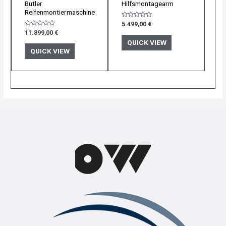
Butler
Hilfsmontagearm
Reifenmontiermaschine
Bewertet
5.499,00
€
mit
Bewertet
11.899,00
€
0
mit
von
QUICK VIEW
0
5
von
QUICK VIEW
5