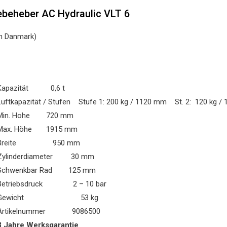
ebeheber AC Hydraulic VLT 6
n Danmark)
Kapazität 0,6 t
Luftkapazität / Stufen Stufe 1: 200 kg / 1120 mm St. 2: 120 kg 
Min. Hohe 720 mm
Max. Höhe 1915 mm
Breite 950 mm
Zylinderdiameter 30 mm
Schwenkbar Rad 125 mm
Betriebsdruck 2 – 10 bar
Gewicht 53 kg
Artikelnummer 9086500
3 Jahre Werksgarantie