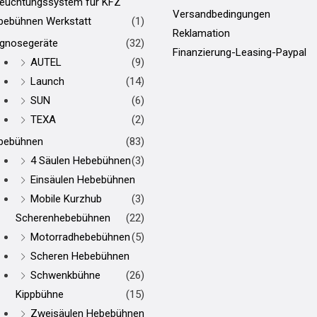
leuchtungssystem für KFZ
Versandbedingungen
bebühnen Werkstatt
(1)
Reklamation
agnosegeräte
(32)
Finanzierung-Leasing-Paypal
AUTEL
(9)
Launch
(14)
SUN
(6)
TEXA
(2)
bebühnen
(83)
4 Säulen Hebebühnen
(3)
Einsäulen Hebebühnen
Mobile Kurzhub
(3)
Scherenhebebühnen
(22)
Motorradhebebühnen
(5)
Scheren Hebebühnen
Schwenkbühne
(26)
Kippbühne
(15)
Zweisäulen Hebebühnen