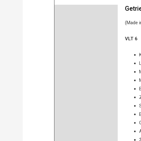
Getri
Beschreibung
(Made i
Product safety
Bewertungen (0)
VLT 6