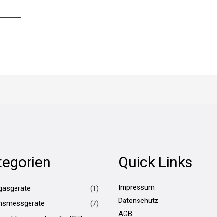
tegorien
Quick Links
Impressum
gasgeräte
(1)
Datenschutz
hsmessgeräte
(7)
AGB