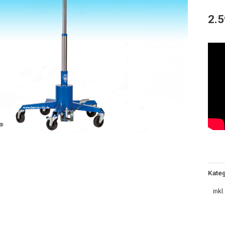
Hydra
2.
VLT
6
Meng
Kateg
inkl