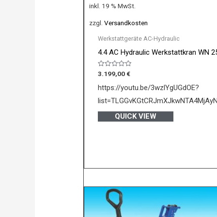
inkl. 19 % MwSt.
zzgl.
Versandkosten
Werkstattgeräte AC-Hydraulic
4.4 AC Hydraulic Werkstattkran WN 2
Bewertet
3.199,00
€
mit
0
https://youtu.be/3wzlYgUGdOE?
von
5
list=TLGGvKGtCRJmXJkwNTA4MjAy
QUICK VIEW