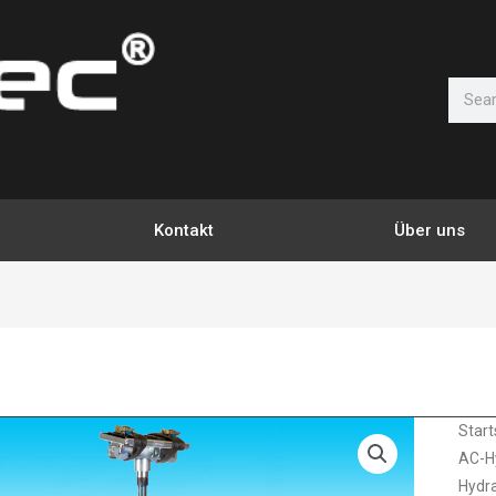
Suche
Kontakt
Über uns
5.4
Start
AC-Hy
Getri
Hydra
AC