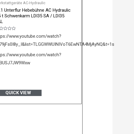
rkstattgeräte AC-Hydraulic
.1 Unterflur Hebebühne AC Hydraulic
5 t Schwenkarm LDI35 SA / LDI35
AL
wertet
tps://www.youtube.com/watch?
t
79jFs0I8y_I&list=TLGGWWUINIVoT6EwNTA4MjAyNQ&t=1s
n
tps://www.youtube.com/watch?
=BUSJ7JW9Wxw
s
QUICK VIEW