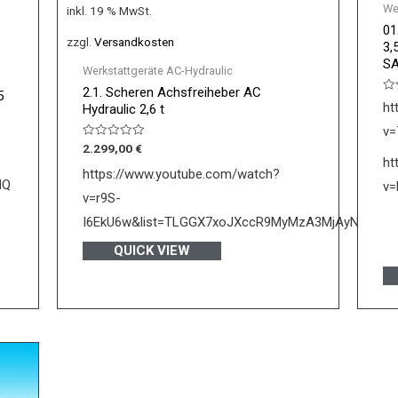
We
inkl. 19 % MwSt.
01
zzgl.
Versandkosten
3,
S
Werkstattgeräte AC-Hydraulic
2.1. Scheren Achsfreiheber AC
5
Be
ht
Hydraulic 2,6 t
mi
0
v=
vo
5
Bewertet
2.299,00
€
mit
ht
0
https://www.youtube.com/watch?
von
NQ
v
5
v=r9S-
I6EkU6w&list=TLGGX7xoJXccR9MyMzA3MjAyNQ&t=1
QUICK VIEW