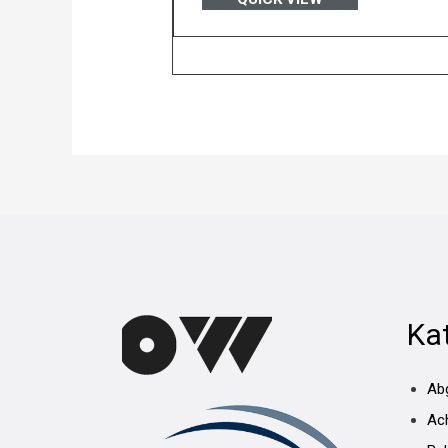
Ka
Ab
Ac