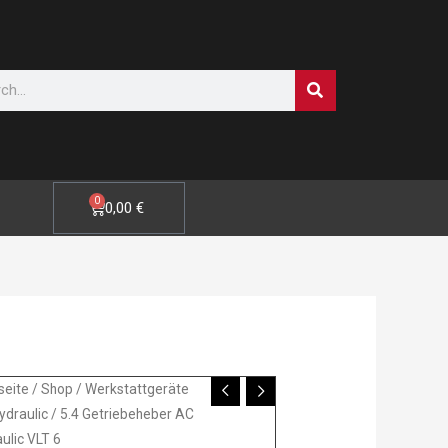
SUCHE
0
WARENKORB
0,00
€
seite
/
Shop
/
Werkstattgeräte
draulic
/ 5.4 Getriebeheber AC
ebeheber
ulic VLT 6