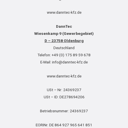
www.danntec-kfz.de
DannTec
Wiesenkamp 9 (Gewerbegebiet)
D – 23758 Oldenburg
Deutschland
Telefon: +49 (0) 175 89 59 678
E-Mail: info@danntec-kfz.de
www.danntec-kfz.de
USt – Nr: 24369237
USt – ID: DE278694206
Betriebsnummer: 24369237
EORINr. DE 864 927 965 641 851