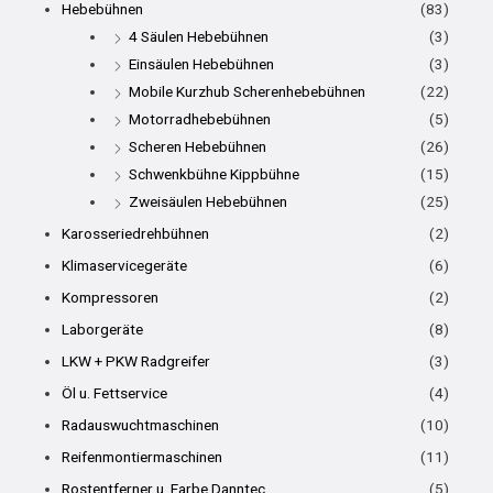
Hebebühnen
(83)
4 Säulen Hebebühnen
(3)
Einsäulen Hebebühnen
(3)
Mobile Kurzhub Scherenhebebühnen
(22)
Motorradhebebühnen
(5)
Scheren Hebebühnen
(26)
Schwenkbühne Kippbühne
(15)
Zweisäulen Hebebühnen
(25)
Karosseriedrehbühnen
(2)
Klimaservicegeräte
(6)
Kompressoren
(2)
Laborgeräte
(8)
LKW + PKW Radgreifer
(3)
Öl u. Fettservice
(4)
Radauswuchtmaschinen
(10)
Reifenmontiermaschinen
(11)
Rostentferner u. Farbe Danntec
(5)