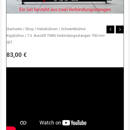
Startseite
/
Shop
/
Hebebühnen
/
Schwenkbühne
Kippbühne
/ 7.3. Autolift TWIN Verbindungsstangen 700 mm
SET
83,00
€