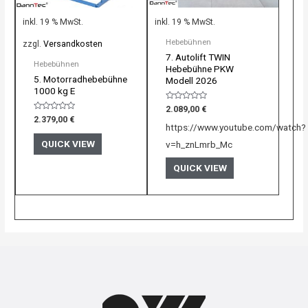
inkl. 19 % MwSt.
inkl. 19 % MwSt.
Hebebühnen
zzgl.
Versandkosten
7. Autolift TWIN
Hebebühnen
Hebebühne PKW
5. Motorradhebebühne
Modell 2026
1000 kg E
Bewertet
2.089,00
€
mit
Bewertet
2.379,00
€
0
mit
https://www.youtube.com/watch?
von
0
5
von
QUICK VIEW
v=h_znLmrb_Mc
5
QUICK VIEW