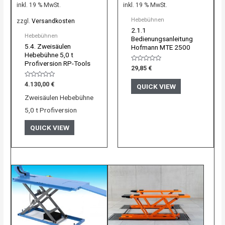
inkl. 19 % MwSt.
inkl. 19 % MwSt.
Hebebühnen
zzgl.
Versandkosten
2.1.1
Hebebühnen
Bedienungsanleitung
5.4. Zweisäulen
Hofmann MTE 2500
Hebebühne 5,0 t
Profiversion RP-Tools
Bewertet
29,85
€
mit
0
Bewertet
von
4.130,00
€
QUICK VIEW
mit
5
0
Zweisäulen Hebebühne
von
5
5,0 t Profiversion
QUICK VIEW