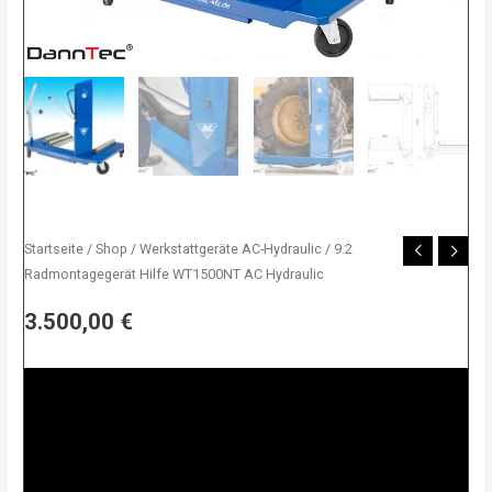
Startseite
/
Shop
/
Werkstattgeräte AC-Hydraulic
/ 9.2
Radmontagegerät Hilfe WT1500NT AC Hydraulic
3.500,00
€