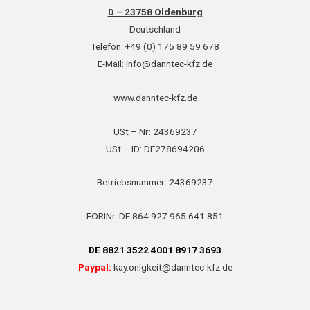
D – 23758 Oldenburg
Deutschland
Telefon: +49 (0) 175 89 59 678
E-Mail: info@danntec-kfz.de
www.danntec-kfz.de
USt – Nr: 24369237
USt – ID: DE278694206
Betriebsnummer: 24369237
EORINr. DE 864 927 965 641 851
DE 8821 3522 4001 8917 3693
Paypal:
kay.onigkeit@danntec-kfz.de