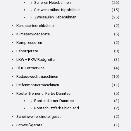
Scheren Hebebühnen
(26)
Schwenkbühne Kippbühne
(15)
Zweisäulen Hebebühnen
(25)
Karosseriedrehbühnen
(2)
Klimaservicegeräte
(6)
Kompressoren
(2)
Laborgeräte
(8)
LKW + PKW Radgreifer
(3)
Öl u. Fettservice
(4)
Radauswuchtmaschinen
(10)
Reifenmontiermaschinen
(11)
Rostentferner u. Farbe Danntec
(5)
Rostentferner Danntec
(3)
Rostschutzfarbe high end
(2)
Scheinwerfereinstellgerät
(2)
Schweißgeräte
(1)