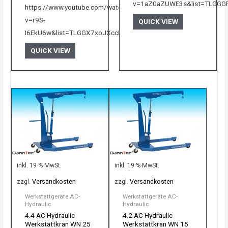
v=1aZ0aZUWE3s&list=TLGGG
0
https://www.youtube.com/watch?
von
5
v=r9S-
QUICK VIEW
I6EkU6w&list=TLGGX7xoJXccR9MyODA3MjAyNQ&t=1s
QUICK VIEW
inkl. 19 % MwSt.
inkl. 19 % MwSt.
zzgl.
Versandkosten
zzgl.
Versandkosten
Werkstattgeräte AC-
Werkstattgeräte AC-
Hydraulic
Hydraulic
4.4 AC Hydraulic
4.2 AC Hydraulic
Werkstattkran WN 25
Werkstattkran WN 15