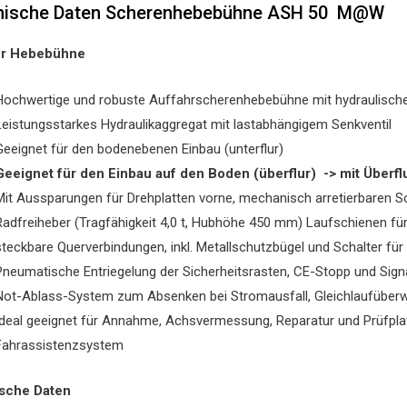
nische Daten Scherenhebebühne ASH 50 M@W
ur Hebebühne
Hochwertige und robuste Auffahrscherenhebebühne mit hydraulische
Leistungsstarkes Hydraulikaggregat mit lastabhängigem Senkventil
Geeignet für den bodenebenen Einbau (unterflur)
Geeignet für den Einbau auf den Boden (überflur) -> mit Überflu
Mit Aussparungen für Drehplatten vorne, mechanisch arretierbaren S
Radfreiheber (Tragfähigkeit 4,0 t, Hubhöhe 450 mm) Laufschienen für
steckbare Querverbindungen, inkl. Metallschutzbügel und Schalter fü
Pneumatische Entriegelung der Sicherheitsrasten, CE-Stopp und Sig
Not-Ablass-System zum Absenken bei Stromausfall, Gleichlaufüber
Ideal geeignet für Annahme, Achsvermessung, Reparatur und Prüfpla
Fahrassistenzsystem
sche Daten