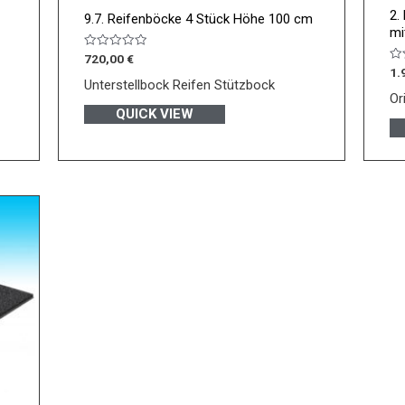
2.
9.7. Reifenböcke 4 Stück Höhe 100 cm
mi
Bewertet
720,00
€
mit
Be
1.
0
mi
Unterstellbock Reifen Stützbock
von
0
Or
5
vo
QUICK VIEW
5