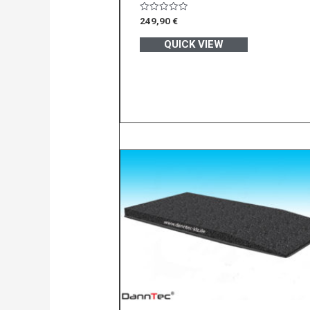
Bewertet
249,90
€
mit
0
QUICK VIEW
von
5