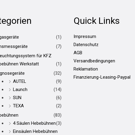
tegorien
Quick Links
Impressum
gasgeräte
(1)
Datenschutz
hsmessgeräte
(7)
AGB
leuchtungssystem für KFZ
Versandbedingungen
bebühnen Werkstatt
(1)
Reklamation
agnosegeräte
(32)
Finanzierung-Leasing-Paypal
AUTEL
(9)
Launch
(14)
SUN
(6)
TEXA
(2)
bebühnen
(83)
4 Säulen Hebebühnen
(3)
Einsäulen Hebebühnen