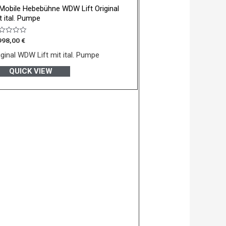
 Mobile Hebebühne WDW Lift Original
t ital. Pumpe
wertet
998,00
€
t
iginal WDW Lift mit ital. Pumpe
n
QUICK VIEW