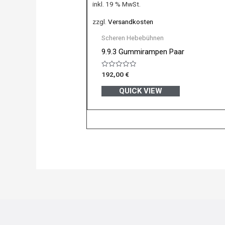
inkl. 19 % MwSt.
zzgl.
Versandkosten
Scheren Hebebühnen
9.9.3 Gummirampen Paar
Bewertet
192,00
€
mit
0
QUICK VIEW
von
5