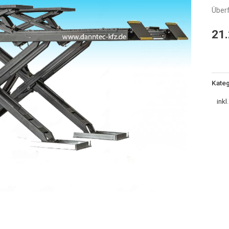
Überf
t
Überf
21
Meng
Kateg
inkl