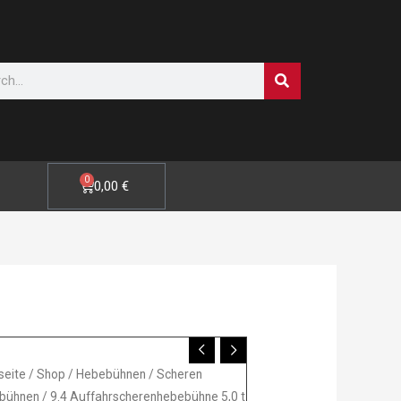
SUCHE
0
WARENKORB
0,00
€
ahrscherenhebebühne
seite
/
Shop
/
Hebebühnen
/
Scheren
bühnen
/ 9.4 Auffahrscherenhebebühne 5,0 t