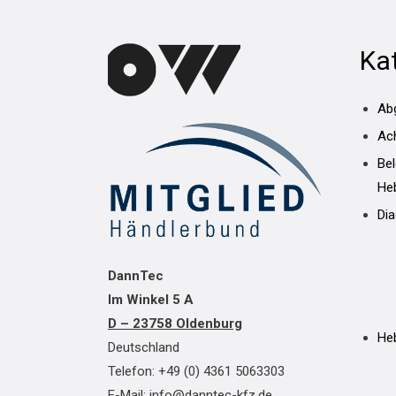
Ka
Ab
Ac
Be
He
Di
DannTec
Im Winkel 5 A
D – 23758 Oldenburg
He
Deutschland
Telefon: +49 (0) 4361 5063303
E-Mail: info@danntec-kfz.de