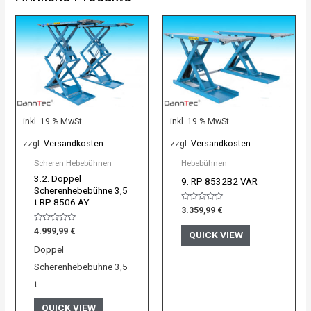
inkl. 19 % MwSt.
inkl. 19 % MwSt.
zzgl.
Versandkosten
zzgl.
Versandkosten
Scheren Hebebühnen
Hebebühnen
3.2. Doppel
9. RP 8532B2 VAR
Scherenhebebühne 3,5
t RP 8506 AY
Bewertet
3.359,99
€
mit
0
Bewertet
4.999,99
€
von
QUICK VIEW
mit
5
0
Doppel
von
5
Scherenhebebühne 3,5
t
QUICK VIEW