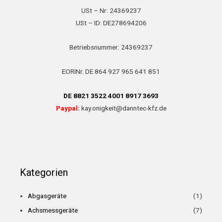
USt – Nr: 24369237
USt – ID: DE278694206
Betriebsnummer: 24369237
EORINr. DE 864 927 965 641 851
DE 8821 3522 4001 8917 3693
Paypal:
kay.onigkeit@danntec-kfz.de
Kategorien
Abgasgeräte
(1)
Achsmessgeräte
(7)