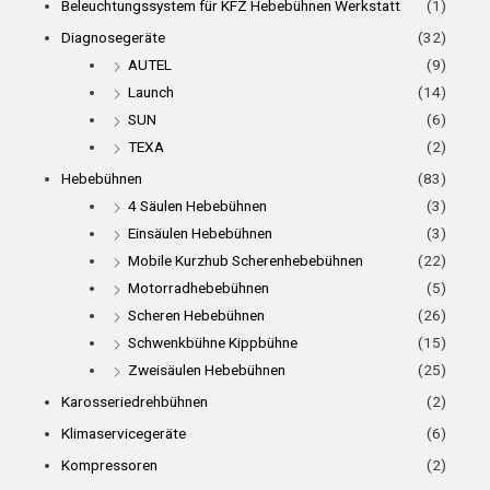
Beleuchtungssystem für KFZ Hebebühnen Werkstatt
(1)
Diagnosegeräte
(32)
AUTEL
(9)
Launch
(14)
SUN
(6)
TEXA
(2)
Hebebühnen
(83)
4 Säulen Hebebühnen
(3)
Einsäulen Hebebühnen
(3)
Mobile Kurzhub Scherenhebebühnen
(22)
Motorradhebebühnen
(5)
Scheren Hebebühnen
(26)
Schwenkbühne Kippbühne
(15)
Zweisäulen Hebebühnen
(25)
Karosseriedrehbühnen
(2)
Klimaservicegeräte
(6)
Kompressoren
(2)