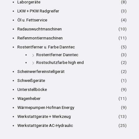
Laborgeräte
(8)
LKW + PKW Radgreifer
(3)
Öl u. Fettservice
(4)
Radauswuchtmaschinen
(10)
Reifenmontiermaschinen
(11)
Rostentferner u. Farbe Danntec
(5)
Rostentferner Danntec
(3)
Rostschutzfarbe high end
(2)
Scheinwerfereinstellgerät
(2)
Schweißgeräte
(1)
Unterstellböcke
(9)
Wagenheber
(11)
Wärmepumpen Hofman Energy
(9)
Werkstattgeräte + Werkzeug
(13)
Werkstattgeräte AC-Hydraulic
(25)