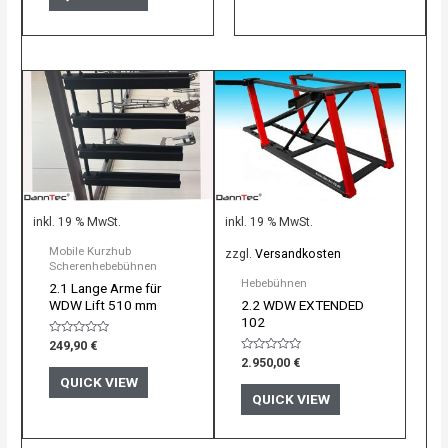
inkl. 19 % MwSt.
inkl. 19 % MwSt.
Mobile Kurzhub
zzgl.
Versandkosten
Scherenhebebühnen
Hebebühnen
2.1 Lange Arme für
WDW Lift 510 mm
2.2 WDW EXTENDED
102
Bewertet
249,90
€
mit
Bewertet
2.950,00
€
0
mit
von
QUICK VIEW
0
5
von
QUICK VIEW
5