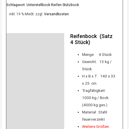
Schlagwort:
Unterstellbock Reifen Stützbock
inkl. 19 % MwSt.
zzgl.
Versandkosten
Reifenbock (Satz
Beschreibung
4 Stück)
Product safety
Menge: 4 Stück
Bewertungen (0)
Gewicht: 13 kg /
Stück
H x B x T: 140 x 33
x 25 cm
Tragfähigkeit:
1000 kg / Bock
(4000 kg ges.)
Material: Stahl
feuerverzinkt
Weitere Größen: