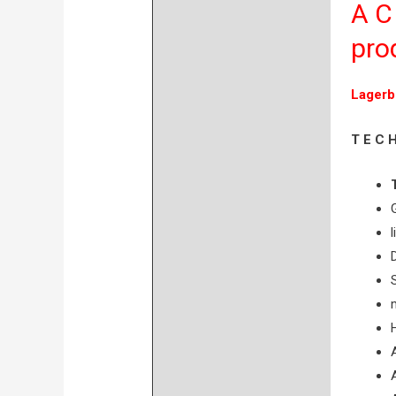
A C
Bewertungen (0)
prod
Lagerb
T E C H