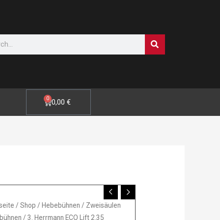
SUCHE
0
WARENKORB
0,00
€
mann
seite
/
Shop
/
Hebebühnen
/
Zweisäulen
bühnen
/ 3. Herrmann ECO Lift 2.35