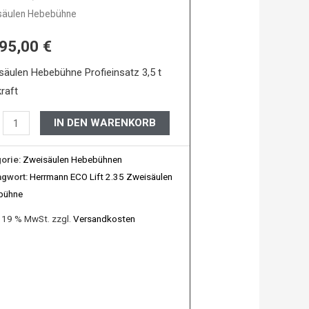
säulen Hebebühne
795,00
€
säulen
bühne
äulen Hebebühne Profieinsatz 3,5 t
e
raft
IN DEN WARENKORB
orie:
Zweisäulen Hebebühnen
agwort:
Herrmann ECO Lift 2.35 Zweisäulen
bühne
. 19 % MwSt.
zzgl.
Versandkosten