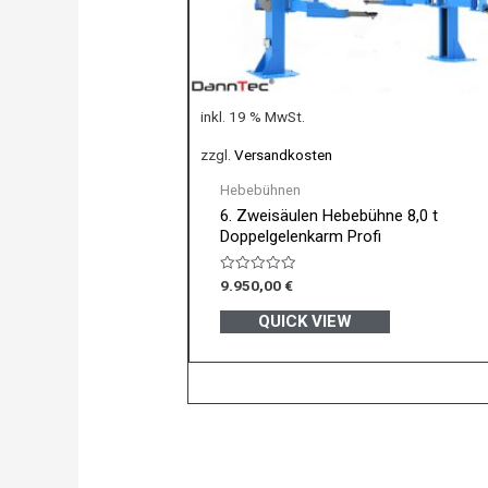
inkl. 19 % MwSt.
zzgl.
Versandkosten
Hebebühnen
6. Zweisäulen Hebebühne 8,0 t
Doppelgelenkarm Profi
Bewertet
9.950,00
€
mit
0
QUICK VIEW
von
5