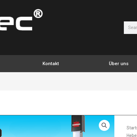
Suche
Kontakt
Über uns
3.
Herr
Start
ECO
Hebe