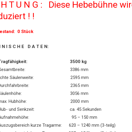
 H T U N G : Diese Hebebühne wir
uziert ! !
estand: 0 Stück
 N I S C H E D A T E N:
Tragfähigkeit: 3500 kg
Gesamtbreite: 3386 mm
lichte Säulenweite: 2595 mm
Durchfahrbreite: 2365 mm
Säulenhöhe: 3056 mm
max. Hubhöhe: 2000 mm
Hub- und Senkzeit: ca. 45 Sekunden
Aufnahmehöhe: 95 – 150 mm
Auszugsbereich kurze Tragarme: 620 – 1240 mm (3-teilg)