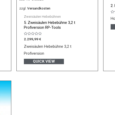
2.
zzgl.
Versandkosten
Zweisäulen Hebebühnen
Be
Ho
mi
5. Zweisäulen Hebebühne 3,2 t
0
vo
Profiversion RP-Tools
5
Bewertet
2.299,99
€
mit
0
Zweisäulen Hebebühne 3,2 t
von
5
Profiversion
QUICK VIEW