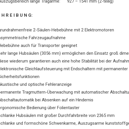
Auszugsbereich lange Tragarme: 927 – 1541 mm (2-teilig)
 H R E I B U N G:
grundrahmenfreie 2-Säulen-Hebebühne mit 2 Elektromotoren
asymmetrische Fahrzeugaufnahme
Hebebühne auch für Transporter geeignet
sehr lange Hubsäulen (3056 mm) ermöglichen den Einsatz groß dimen
diese wiederum garantieren auch eine hohe Stabilität bei der Aufna
elektronische Gleichlaufsteuerung mit Endschaltern mit permanenter
Sicherheitsfunktionen
akustische und optische Fehleranzeige
permanente Tragmuttern-Überwachung mit automatischer Abschaltun
Abschaltautomatik bei Absenken auf ein Hindernis
ergonomische Bedienung über Folientaster
schlanke Hubsäulen mit großer Durchfahrbreite von 2365 mm
schlanke und formschöne Schwenkarme, Auszugsarme kunststoffge