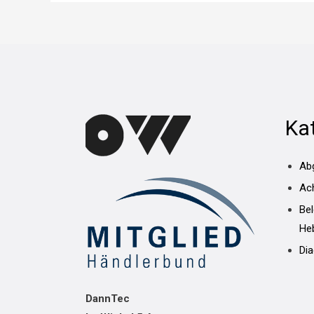
Ka
Ab
Ac
Be
He
Di
DannTec