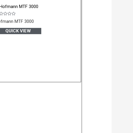
 Hofmann MTF 3000
wertet
fmann MTF 3000
t
n
QUICK VIEW