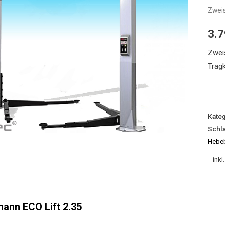
Zwei
Lift
2.35
3.
Zwei
Hebe
Zweis
Meng
Tragk
Kateg
Schl
Hebe
inkl
ann ECO Lift 2.35