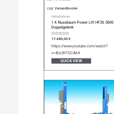
zzgl.
Versandkosten
Hebebühnen
1.4. Nussbaum Power Lift HF3S 5000
Doppelgelenk
Bewertet
17.480,00
€
mit
0
https://www.youtube.com/watch?
von
5
v=4Uz3hTGCAb4
QUICK VIEW