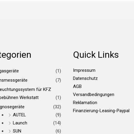
tegorien
Quick Links
Impressum
gasgeräte
(1)
Datenschutz
hsmessgeräte
(7)
AGB
leuchtungssystem für KFZ
Versandbedingungen
bebühnen Werkstatt
(1)
Reklamation
agnosegeräte
(32)
Finanzierung-Leasing-Paypal
AUTEL
(9)
Launch
(14)
SUN
(6)