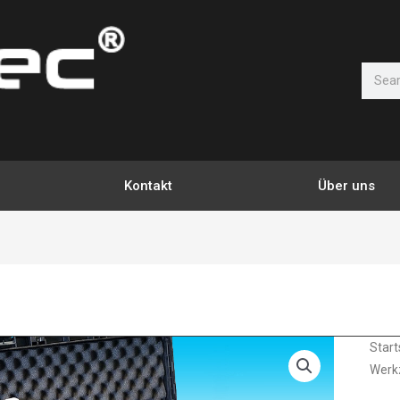
Suche
Kontakt
Über uns
06.
Start
Werk
Induk
Meng