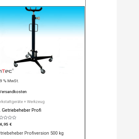
 19 % MwSt.
Versandkosten
rkstattgeräte + Werkzeug
. Getriebeheber Profi
wertet
4,95
€
t
triebeheber Profiversion 500 kg
n