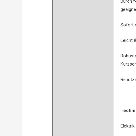
Durch f
geeigne
Sofort 
Leicht 
Robuste
Kurzsch
Benutze
Techni
Elektrik