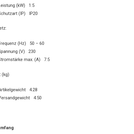
Leistung (kW) 1.5
Schutzart (IP) IP20
tz:
Frequenz (Hz) 50 – 60
Spannung (V) 230
Stromstärke max. (A) 7.5
 (kg)
Artikelgewicht 4.28
Versandgewicht 4.50
umfang