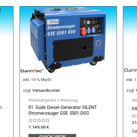
inkl. 19 % MwSt.
inkl.
zzgl.
Versandkosten
zzgl.
Werkstattgeräte + Werkzeug
We
n
01. Güde Diesel-Generator SILENT
04
Stromerzeuger GSE 5501 DSG
Be
21
mi
Bewertet
1.149,00
€
0
mit
Ge
vo
0
5