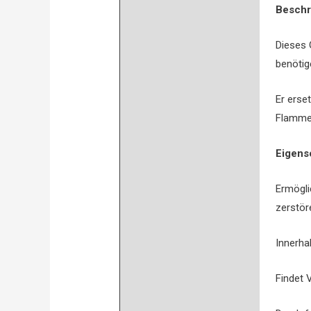
Bewertungen (0)
Beschr
Dieses 
benötig
Er erse
Flamme 
Eigens
Ermögli
zerstör
Innerha
Findet 