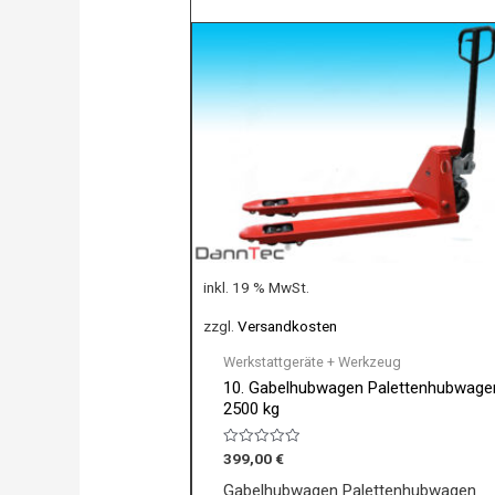
inkl. 19 % MwSt.
zzgl.
Versandkosten
Werkstattgeräte + Werkzeug
10. Gabelhubwagen Palettenhubwage
2500 kg
Bewertet
399,00
€
mit
0
Gabelhubwagen Palettenhubwagen