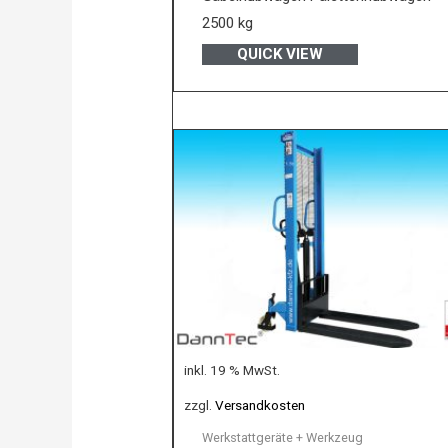
von
5
2500 kg
QUICK VIEW
inkl. 19 % MwSt.
zzgl.
Versandkosten
Werkstattgeräte + Werkzeug