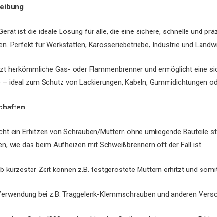
eibung
Gerät ist die ideale Lösung für alle, die eine sichere, schnelle und
en. Perfekt für Werkstätten, Karosseriebetriebe, Industrie und Landwi
tzt herkömmliche Gas- oder Flammenbrenner und ermöglicht eine si
– ideal zum Schutz von Lackierungen, Kabeln, Gummidichtungen od
chaften
cht ein Erhitzen von Schrauben/Muttern ohne umliegende Bauteile s
en, wie das beim Aufheizen mit Schweißbrennern oft der Fall ist
lb kürzester Zeit können z.B. festgerostete Muttern erhitzt und somi
Verwendung bei z.B. Traggelenk-Klemmschrauben und anderen Vers