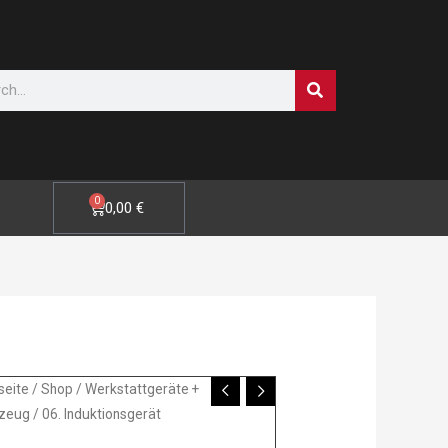
SUCHE
0
WARENKORB
0,00
€
seite
/
Shop
/
Werkstattgeräte +
zeug
/ 06. Induktionsgerät
tionsgerät
e