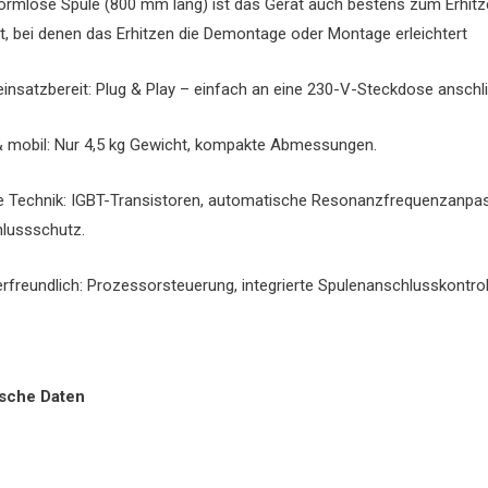
ormlose Spule (800 mm lang) ist das Gerät auch bestens zum Erhitze
t, bei denen das Erhitzen die Demontage oder Montage erleichtert
einsatzbereit: Plug & Play – einfach an eine 230-V-Steckdose anschl
& mobil: Nur 4,5 kg Gewicht, kompakte Abmessungen.
 Technik: IGBT-Transistoren, automatische Resonanzfrequenzanpas
lussschutz.
rfreundlich: Prozessorsteuerung, integrierte Spulenanschlusskontro
sche Daten