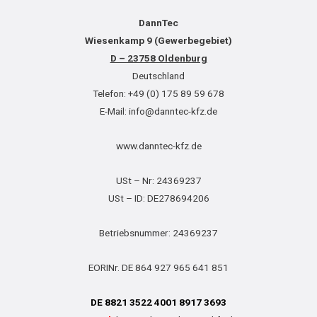
DannTec
Wiesenkamp 9 (Gewerbegebiet)
D – 23758 Oldenburg
Deutschland
Telefon: +49 (0) 175 89 59 678
E-Mail: info@danntec-kfz.de
www.danntec-kfz.de
USt – Nr: 24369237
USt – ID: DE278694206
Betriebsnummer: 24369237
EORINr. DE 864 927 965 641 851
DE 8821 3522 4001 8917 3693