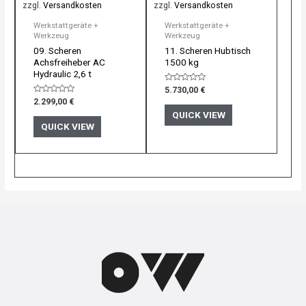
zzgl.
Versandkosten
zzgl.
Versandkosten
Werkstattgeräte +
Werkstattgeräte +
Werkzeug
Werkzeug
09. Scheren
11. Scheren Hubtisch
Achsfreiheber AC
1500 kg
Hydraulic 2,6 t
Bewertet
5.730,00
€
mit
Bewertet
2.299,00
€
0
mit
von
QUICK VIEW
0
5
von
QUICK VIEW
5