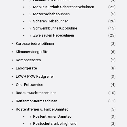
Mobile Kurzhub Scherenhebebühnen
(22)
Motorradhebebühnen
(5)
Scheren Hebebühnen
(26)
Schwenkbühne Kippbühne
(15)
Zweisäulen Hebebühnen
(25)
Karosseriedrehbühnen
(2)
Klimaservicegeräte
(6)
Kompressoren
(2)
Laborgeräte
(8)
LKW + PKW Radgreifer
(3)
Öl u. Fettservice
(4)
Radauswuchtmaschinen
(10)
Reifenmontiermaschinen
(11)
Rostentferner u. Farbe Danntec
(5)
Rostentferner Danntec
(3)
Rostschutzfarbe high end
(2)