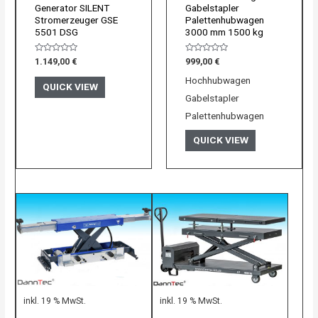
Generator SILENT
Gabelstapler
Stromerzeuger GSE
Palettenhubwagen
5501 DSG
3000 mm 1500 kg
Bewertet
Bewertet
1.149,00
€
999,00
€
mit
mit
0
0
Hochhubwagen
von
von
QUICK VIEW
5
5
Gabelstapler
Palettenhubwagen
QUICK VIEW
inkl. 19 % MwSt.
inkl. 19 % MwSt.