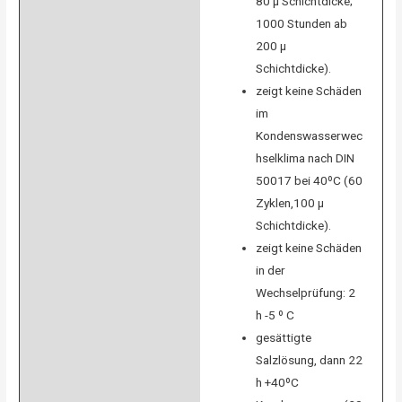
80 µ Schichtdicke;
1000 Stunden ab
200 µ
Schichtdicke).
zeigt keine Schäden
im
Kondenswasserwec
hselklima nach DIN
50017 bei 40ºC (60
Zyklen,100 µ
Schichtdicke).
zeigt keine Schäden
in der
Wechselprüfung: 2
h -5 º C
gesättigte
Salzlösung, dann 22
h +40ºC