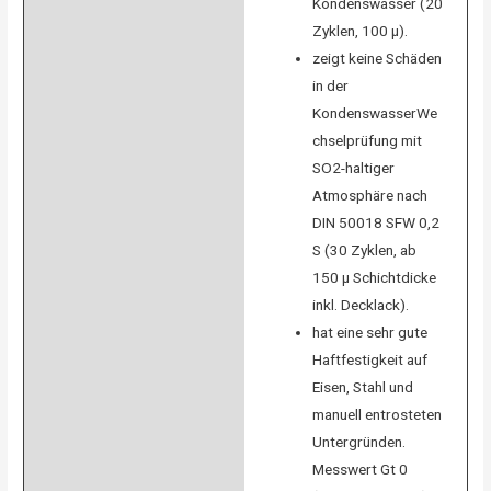
Kondenswasser (20
Zyklen, 100 µ).
zeigt keine Schäden
in der
KondenswasserWe
chselprüfung mit
SO2-haltiger
Atmosphäre nach
DIN 50018 SFW 0,2
S (30 Zyklen, ab
150 µ Schichtdicke
inkl. Decklack).
hat eine sehr gute
Haftfestigkeit auf
Eisen, Stahl und
manuell entrosteten
Untergründen.
Messwert Gt 0