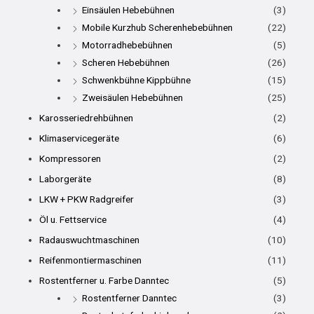
Einsäulen Hebebühnen
(3)
Mobile Kurzhub Scherenhebebühnen
(22)
Motorradhebebühnen
(5)
Scheren Hebebühnen
(26)
Schwenkbühne Kippbühne
(15)
Zweisäulen Hebebühnen
(25)
Karosseriedrehbühnen
(2)
Klimaservicegeräte
(6)
Kompressoren
(2)
Laborgeräte
(8)
LKW + PKW Radgreifer
(3)
Öl u. Fettservice
(4)
Radauswuchtmaschinen
(10)
Reifenmontiermaschinen
(11)
Rostentferner u. Farbe Danntec
(5)
Rostentferner Danntec
(3)