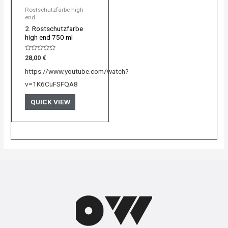
Rostschutzfarbe high
end
2. Rostschutzfarbe
high end 750 ml
Bewertet
28,00
€
mit
0
https://www.youtube.com/watch?
von
5
v=1K6CuFSFQA8
QUICK VIEW