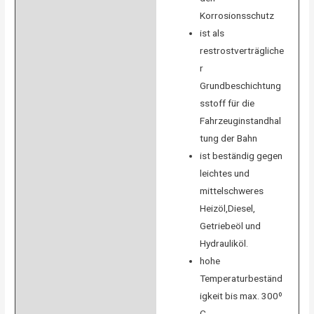
Korrosionsschutz
ist als
restrostverträgliche
r
Grundbeschichtung
sstoff für die
Fahrzeuginstandhal
tung der Bahn
ist beständig gegen
leichtes und
mittelschweres
Heizöl,Diesel,
Getriebeöl und
Hydrauliköl.
hohe
Temperaturbeständ
igkeit bis max. 300º
C