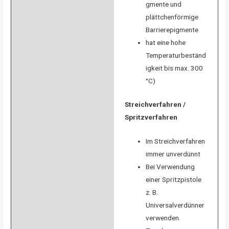
gmente und
plättchenförmige
Barrierepigmente
hat eine hohe
Temperaturbeständ
igkeit bis max. 300
°C)
Streichverfahren /
Spritzverfahren
Im Streichverfahren
immer unverdünnt
Bei Verwendung
einer Spritzpistole
z. B.
Universalverdünner
verwenden.