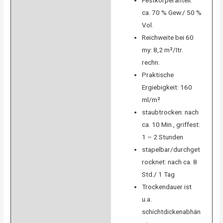
Festkörperanteil:
ca. 70 % Gew./ 50 %
Vol.
Reichweite bei 60
my: 8,2 m²/Itr.
rechn.
Praktische
Ergiebigkeit: 160
ml/m²
staubtrocken: nach
ca. 10 Min., griffest:
1 – 2 Stunden
stapelbar/durchget
rocknet: nach ca. 8
Std./ 1 Tag
Trockendauer ist
u.a.
schichtdickenabhän