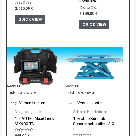
Software
Bewertet
2.960,00
€
mit
Bewertet
2.149,00
€
0
mit
von
QUICK VIEW
0
5
von
QUICK VIEW
5
inkl. 19 % MwSt.
inkl. 19 % MwSt.
zzgl.
Versandkosten
zzgl.
Versandkosten
Diagnosegeräte
Scheren Hebebühnen
1.2 AUTEL MaxiCheck
1. Mobile Kurzhub
MX900 TS
Scherenhebebühne 3,0
t
Bewertet