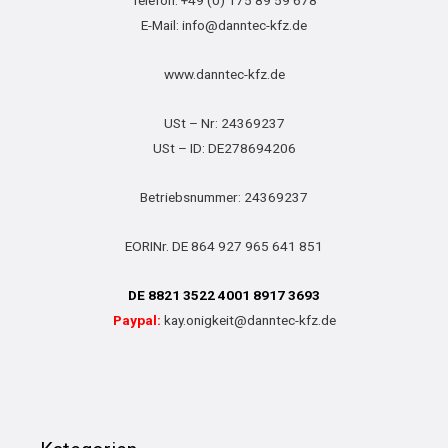
Telefon: +49 (0) 175 89 59 678
E-Mail: info@danntec-kfz.de
www.danntec-kfz.de
USt – Nr: 24369237
USt – ID: DE278694206
Betriebsnummer: 24369237
EORINr. DE 864 927 965 641 851
DE 8821 3522 4001 8917 3693
Paypal:
kay.onigkeit@danntec-kfz.de