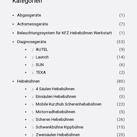
Kategorien
Abgasgeräte
(1)
Achsmessgeräte
(7)
Beleuchtungssystem für KFZ Hebebühnen Werkstatt
(1)
Diagnosegeräte
(32)
AUTEL
(9)
Launch
(14)
SUN
(6)
TEXA
(2)
Hebebühnen
(83)
4 Säulen Hebebühnen
(3)
Einsäulen Hebebühnen
(3)
Mobile Kurzhub Scherenhebebühnen
(22)
Motorradhebebühnen
(5)
Scheren Hebebühnen
(26)
Schwenkbühne Kippbühne
(15)
Zweisäulen Hebebühnen
(25)