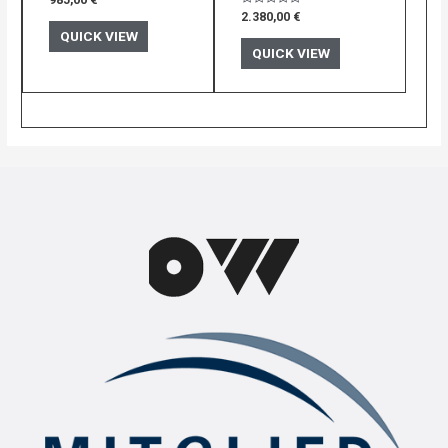
985,00
€
mit
Bewertet
2.380,00
€
0
mit
von
QUICK VIEW
0
5
von
QUICK VIEW
5