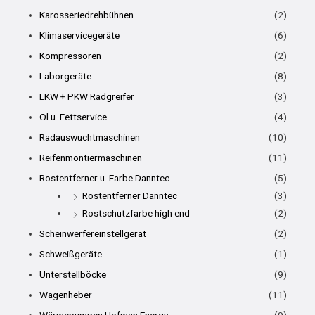
Karosseriedrehbühnen
(2)
Klimaservicegeräte
(6)
Kompressoren
(2)
Laborgeräte
(8)
LKW + PKW Radgreifer
(3)
Öl u. Fettservice
(4)
Radauswuchtmaschinen
(10)
Reifenmontiermaschinen
(11)
Rostentferner u. Farbe Danntec
(5)
Rostentferner Danntec
(3)
Rostschutzfarbe high end
(2)
Scheinwerfereinstellgerät
(2)
Schweißgeräte
(1)
Unterstellböcke
(9)
Wagenheber
(11)
Wärmepumpen Hofman Energy
(9)