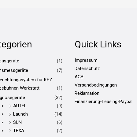
tegorien
Quick Links
Impressum
gasgeräte
(1)
Datenschutz
hsmessgeräte
(7)
AGB
leuchtungssystem für KFZ
Versandbedingungen
bebühnen Werkstatt
(1)
Reklamation
agnosegeräte
(32)
Finanzierung-Leasing-Paypal
AUTEL
(9)
Launch
(14)
SUN
(6)
TEXA
(2)