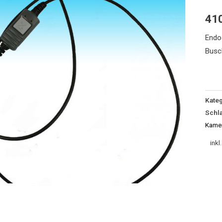
2
41
Kame
4,9
Endo
mm
Busc
Busc
Meng
Kateg
Schl
Kame
inkl