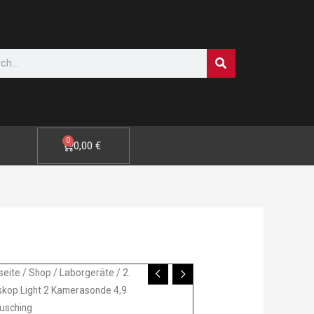
SUCHE
0
WARENKORB
0,00
€
seite
/
Shop
/
Laborgeräte
/ 2.
kop Light 2 Kamerasonde 4,9
skop
usching