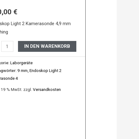
0,00
€
rasonde
skop Light 2 Kamerasonde 4,9 mm
hing
hing
IN DEN WARENKORB
e
orie:
Laborgeräte
agwörter:
9 mm
,
Endoskop Light 2
rasonde 4
. 19 % MwSt.
zzgl.
Versandkosten