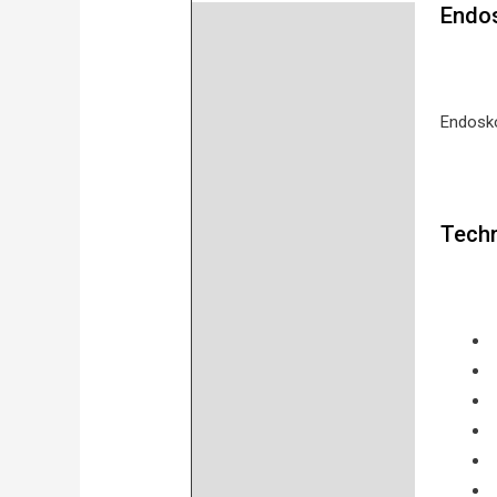
Endos
Beschreibung
Product safety
Bewertungen (0)
Endosk
Techn