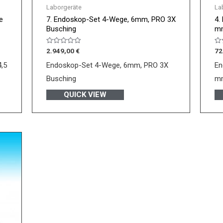
Laborgeräte
La
e
7. Endoskop-Set 4-Wege, 6mm, PRO 3X
4.
Busching
mm
Bewertet
Be
2.949,00
€
72
mit
mi
0
0
,5
Endoskop-Set 4-Wege, 6mm, PRO 3X
En
von
vo
5
5
Busching
mm
QUICK VIEW