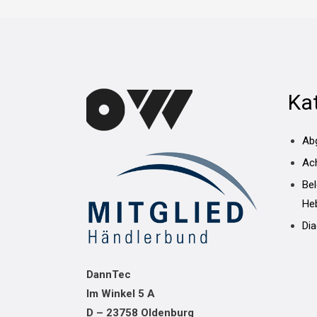
Ka
Ab
Ac
Be
He
Di
DannTec
Im Winkel 5 A
D – 23758 Oldenburg