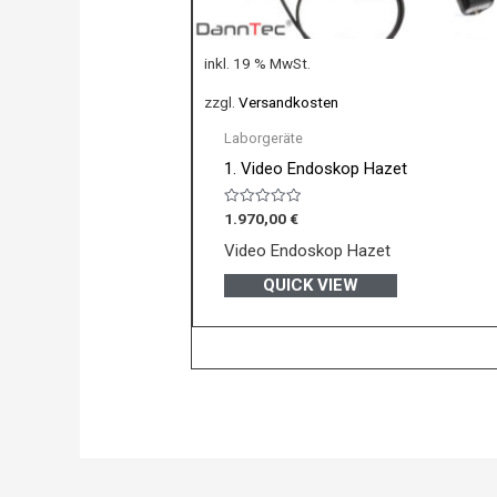
inkl. 19 % MwSt.
zzgl.
Versandkosten
Laborgeräte
1. Video Endoskop Hazet
Bewertet
1.970,00
€
mit
0
Video Endoskop Hazet
von
5
QUICK VIEW