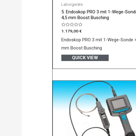
Laborgeräte
5. Endoskop PRO 3 mit 1-Wege-Sond
4,5 mm Boost Busching
Bewertet
1.179,00
€
mit
0
Endoskop PRO 3 mit 1-Wege-Sonde 4
von
5
mm Boost Busching
QUICK VIEW