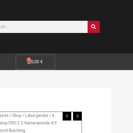
SUCHE
0
WARENKORB
0,00
€
seite
/
Shop
/
Laborgeräte
/ 4.
skop PRO 3 2-Kamerasonde 4,9
skop
oost Busching