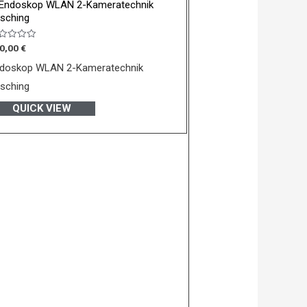
 Endoskop WLAN 2-Kameratechnik
sching
wertet
0,00
€
t
doskop WLAN 2-Kameratechnik
n
sching
QUICK VIEW