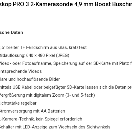
skop PRO 3 2-Kamerasonde 4,9 mm Boost Buschi
sche Daten
,5″ breiter TFT-Bildschirm aus Glas, kratzfest
Bildauflösung: 640 x 480 Pixel (JPEG)
Video- oder Fotoaufnahme, Speicherung auf der SD-Karte mit Platz f
entsprechende Videos
klare und hochauflösende Bilder
mittels USB Kabel oder beigefügter SD-Karte lassen sich die Daten p
Vergrößerung mit digitalem Zoom (3- und 5-fach)
Lichtstärke regelbar
Stromversorgung mit AA Batterien
2-Kamera-Technik, kein Spiegel erforderlich
Schalter mit LED-Anzeige zum Wechseln des Sichtwinkels