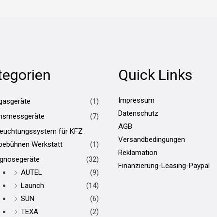
tegorien
Quick Links
Impressum
gasgeräte
(1)
Datenschutz
hsmessgeräte
(7)
AGB
leuchtungssystem für KFZ
Versandbedingungen
bebühnen Werkstatt
(1)
Reklamation
agnosegeräte
(32)
Finanzierung-Leasing-Paypal
AUTEL
(9)
Launch
(14)
SUN
(6)
TEXA
(2)