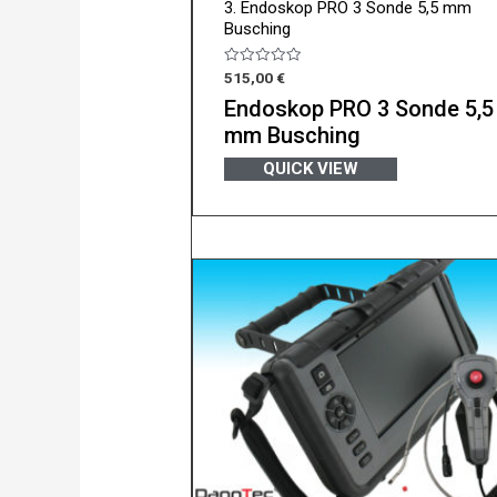
3. Endoskop PRO 3 Sonde 5,5 mm
Busching
Bewertet
515,00
€
mit
0
Endoskop PRO 3 Sonde 5,5
von
5
mm Busching
QUICK VIEW