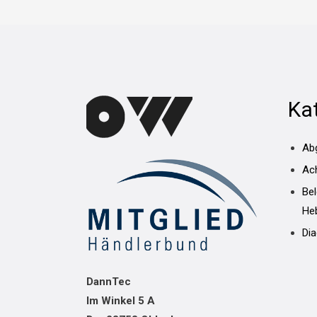
Ka
Ab
Ac
Be
He
Di
DannTec
Im Winkel 5 A