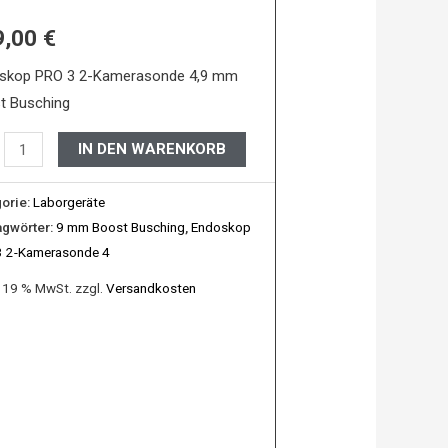
9,00
€
rasonde
skop PRO 3 2-Kamerasonde 4,9 mm
t Busching
IN DEN WARENKORB
t
hing
orie:
Laborgeräte
e
agwörter:
9 mm Boost Busching
,
Endoskop
 2-Kamerasonde 4
. 19 % MwSt.
zzgl.
Versandkosten