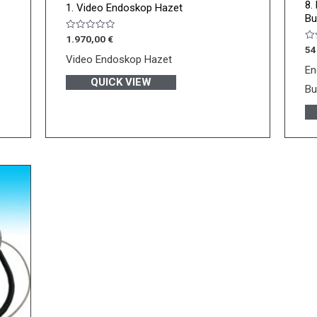
8.
1. Video Endoskop Hazet
Bu
Bewertet
1.970,00
€
mit
Be
54
0
mi
Video Endoskop Hazet
von
0
En
5
vo
QUICK VIEW
5
Bu